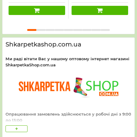
рельєфний рубчик + на
дрібний рубчик +на
1
середній резинці
середній резинці
маленьке серце і напис
написи +під гумкою дві
Love) -уп. 10 шт
тонкі смужки) -уп. 10 шт
Shkarpetkashop.com.ua
Ми раді вітати Вас у нашому оптовому інтернет магазині
ShkarpetkaShop.com.ua
Опрацювання замовлень здійснюється у робочі дні з 9:00
до 13:00
+
Час збору і відправлення замовлень залежить від сезону та