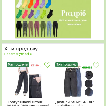
Хіти продажу
Переглянути всі
Топ продажів
Топ продажів
Прогулянкові штани
Джинси "ALIA" GN-9165
"ALIA" К-2149 трикотажні
напівбатальні із
6