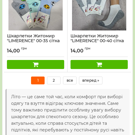
Шкарпетки Житомир
Шкарпетки Житомир
"LIMERENCE" 00-35 сітка
"LIMERENCE" 00-40 сітка
дитячі на розмір за
дитячі на розмір за
грн
грн
довжиною стопи: р. 14-16,
довжиною стопи: р. 18-20,
14,00
14,00
16-18, 18-20, 20-22 см
20-22 см -(сіточка -білий
-асорті -(хлопчик -сітка
верх +сірий низ -дитячі)
-футбольні м'ячики) -12
-уп . 12 шт
шт
1
2
все
вперед »
Літо — це саме той час, коли комфорт при виборі
одягу та взуття відіграє ключове значення. Саме
тому важливо приділити особливу увагу вибору
шкарпеток для спекотного сезону. Це особливо
актуально, коли справа стосується дітей та
підлітків, які перебувають у постійному русі навіть