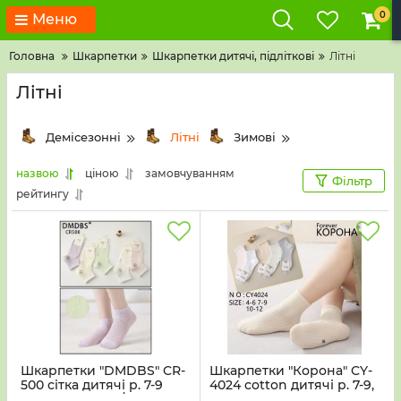
0
Меню
Головна
Шкарпетки
Шкарпетки дитячі, підліткові
Літні
Літні
Демісезонні
Літні
Зимові
назвою
ціною
замовчуванням
Фільтр
рейтингу
Шкарпетки "DMDBS" CR-
Шкарпетки "Корона" CY-
500 сітка дитячі р. 7-9
4024 cotton дитячі р. 7-9,
років -(сіточка /дівчинка
10-12 років -(Дівчинка