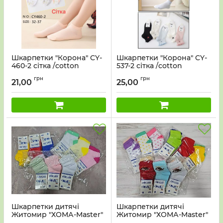
Шкарпетки "Корона" CY-
Шкарпетки "Корона" CY-
460-2 сітка /cotton
537-2 сітка /cotton
підліткові р. 32-37 -асорті
підліткові р. 32-37 -асорті
грн
грн
-(Дівчинка -короткі
-(Дівчинка -однотонні
21,00
25,00
-однотонні +ззаду на
+збоку на резинці в
п'яті виступ / язичок) -уп.
рубчик серце +хвиляста
10 шт
окантовка на резинці)
-уп. 10 шт
Шкарпетки дитячі
Шкарпетки дитячі
Житомир "ХОМА-Master"
Житомир "ХОМА-Master"
SD30-31 сіточка на
SD40-51 сіточка на