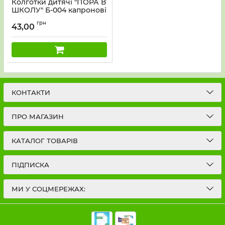
Колготки дитячі "ПОРА В
ШКОЛУ" Б-004 капронові
40 ден "крапочки", р. 3-
грн
(134-140), 4-(146-152) -(білі
43,00
у крапку -колготки)
КОНТАКТИ
ПРО МАГАЗИН
КАТАЛОГ ТОВАРІВ
ПІДПИСКА
МИ У СОЦМЕРЕЖАХ: