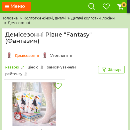
0
Меню
Головна
Колготки жіночі, дитячі
Дитячі колготки, лосіни
Демісезонні
Демісезонні Рівне "Fantasy"
(Фантазия)
Демісезонні
Утеплені
назвою
ціною
замовчуванням
Фільтр
рейтингу