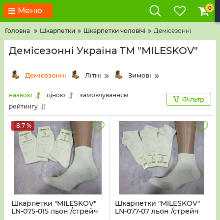
0
Меню
Головна
Шкарпетки
Шкарпетки чоловічі
Демісезонні
Демісезонні Україна ТМ "MILESKOV"
Демісезонні
Літні
Зимові
назвою
ціною
замовчуванням
Фільтр
рейтингу
-8.7 %
Шкарпетки "MILESKOV"
Шкарпетки "MILESKOV"
LN-075-015 льон /стрейч
LN-077-07 льон /стрейч
чоловічі, р. 41-45 -(гладь
чоловічі, р. 41-45 -(гладь