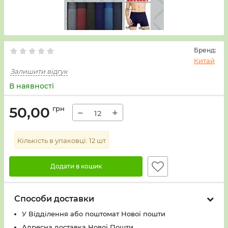
Бренд:
Китай
Залишити відгук
В наявності
50,00
грн
−
+
Кількість в упаковці:
12
шт
Додати в кошик
Способи доставки
У Вiддiлення або поштомат Нової пошти
Адресна доставка Нової Пошти