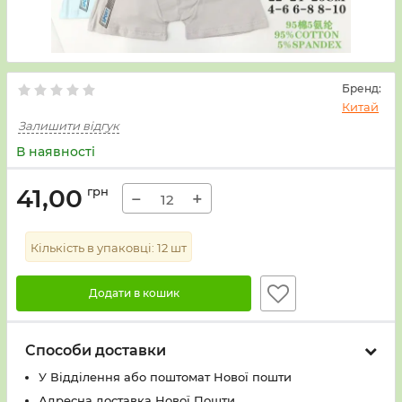
Бренд:
Китай
Залишити відгук
В наявності
41,00
грн
−
+
Кількість в упаковці:
12
шт
Додати в кошик
Способи доставки
У Вiддiлення або поштомат Нової пошти
Адресна доставка Нової Пошти