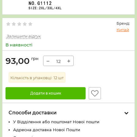
Бренд:
Китай
Залишити відгук
В наявності
93,00
грн
−
+
Кількість в упаковці:
12
шт
Додати в кошик
Способи доставки
У Вiддiлення або поштомат Нової пошти
Адресна доставка Нової Пошти