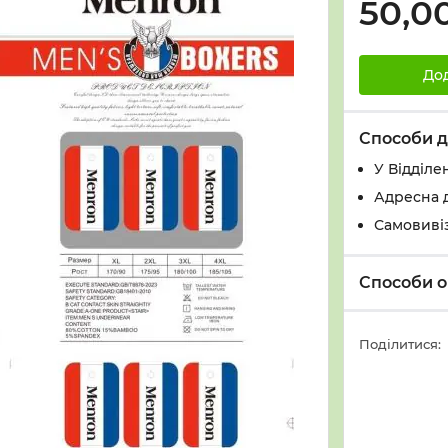
50,0
До
Способи д
У Вiддiле
Адресна 
Самовивіз
Способи о
Поділитися: