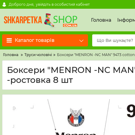
Доброго дня,
увійдіть в особистий кабінет
Головна
Інформ
Каталог товарів
Головна
Труси чоловічі
Боксери "MENRON -NC MAN" 9473 cotton /ba
Боксери "MENRON -NC MAN" 947
-ростовка 8 шт