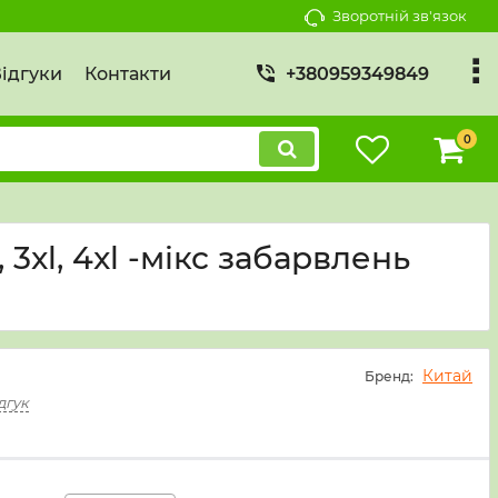
Зворотній зв'язок
ідгуки
Контакти
+380959349849
0
3xl, 4xl -мікс забарвлень
Китай
Бренд:
дгук