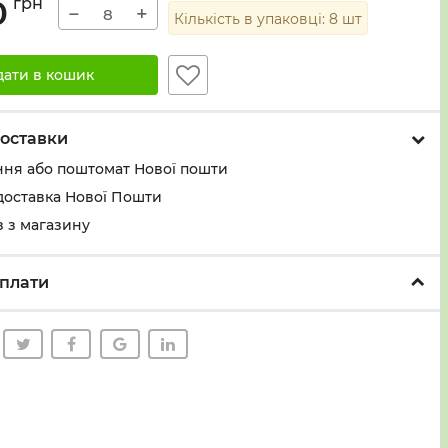
0
грн
−
+
Кількість в упаковці:
8
шт
дати в кошик
оставки
ння або поштомат Нової пошти
доставка Нової Пошти
 з магазину
плати