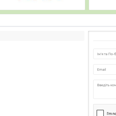
Ім'я та По-
Email
Введіть ко