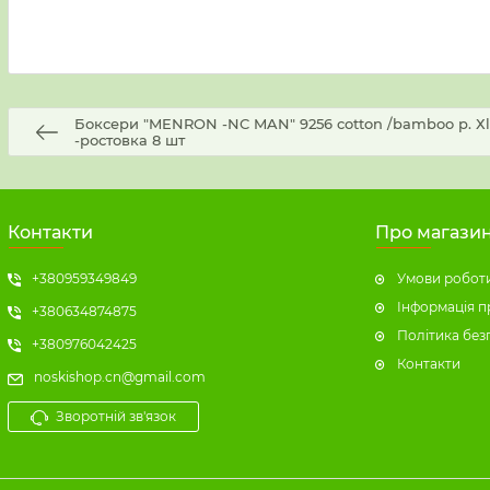
Боксери "MENRON -NC MAN" 9256 cotton /bamboo р. Хl, 2
-ростовка 8 шт
Контакти
Про магази
+380959349849
Умови роботи
Інформація п
+380634874875
Політика без
+380976042425
Контакти
noskishop.cn@gmail.com
Зворотній зв'язок