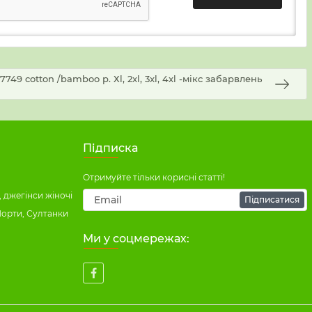
9 cotton /bamboo р. Хl, 2xl, 3xl, 4xl -мікс забарвлень
Підписка
Отримуйте тільки корисні статті!
 джегінси жіночі
Підписатися
Шорти, Султанки
Ми у соцмережах: