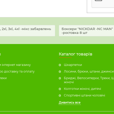
xl, 3xl, 4xl -мікс забарвлень
Боксери "NICKDAR -NC MAN" 774
-ростовка 8 шт
н
Каталог товарів
 інтернет магазину
Шкарпетки
ро доставку та оплату
Лосини, брюки, штани, джинси,
пеки
Бриджі, Велосипедки, Треки, 
жіночі
Колготки жіночі, дитячі
Спортивні штани чоловічі
Дивитись все