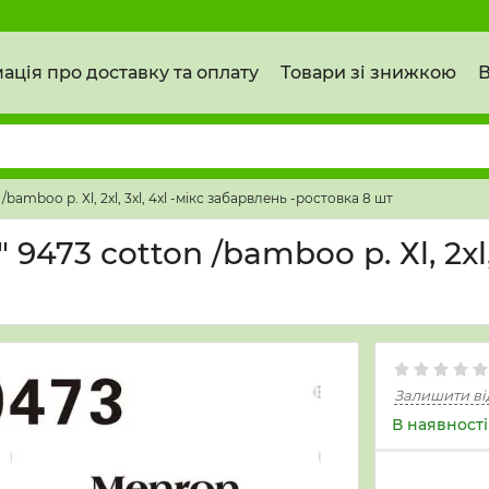
ація про доставку та оплату
Товари зі знижкою
В
mboo р. Хl, 2xl, 3xl, 4xl -мікс забарвлень -ростовка 8 шт
3 cotton /bamboo р. Хl, 2xl, 
Залишити ві
В наявності