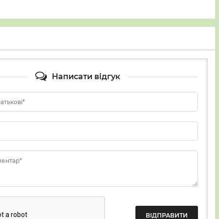
Написати відгук
батькові*
ментар*