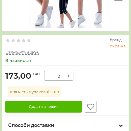
Бренд:
Україна
Залишити відгук
В наявності
173,00
грн
−
+
Кількість в упаковці:
2
шт
Додати в кошик
Способи доставки