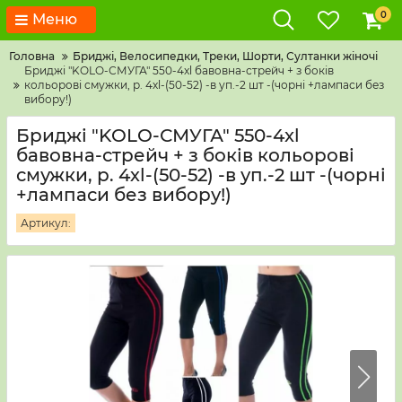
0
Меню
Головна
Бриджі, Велосипедки, Треки, Шорти, Султанки жіночі
Бриджі "KOLO-СМУГА" 550-4xl бавовна-стрейч + з боків
кольорові смужки, р. 4хl-(50-52) -в уп.-2 шт -(чорні +лампаси без
вибору!)
Бриджі "KOLO-СМУГА" 550-4xl
бавовна-стрейч + з боків кольорові
смужки, р. 4хl-(50-52) -в уп.-2 шт -(чорні
+лампаси без вибору!)
Артикул: