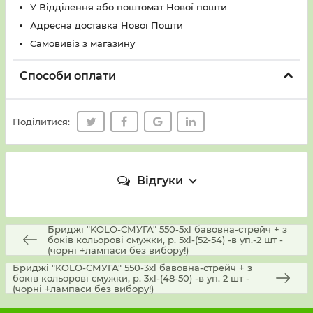
У Вiддiлення або поштомат Нової пошти
Адресна доставка Нової Пошти
Самовивіз з магазину
Способи оплати
Поділитися:
Відгуки
Бриджі "KOLO-СМУГА" 550-5xl бавовна-стрейч + з
боків кольорові смужки, р. 5хl-(52-54) -в уп.-2 шт -
(чорні +лампаси без вибору!)
Бриджі "KOLO-СМУГА" 550-3xl бавовна-стрейч + з
боків кольорові смужки, р. 3хl-(48-50) -в уп. 2 шт -
(чорні +лампаси без вибору!)