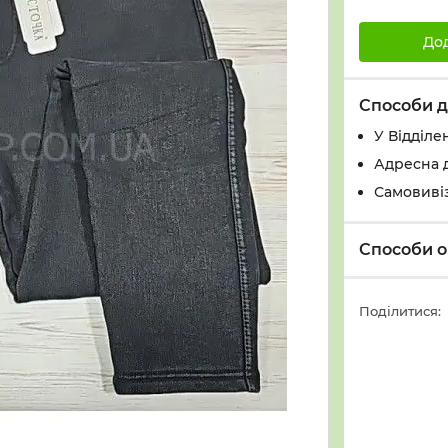
До
Способи д
У Вiддiле
Адресна 
Самовивіз
Способи о
Поділитися: