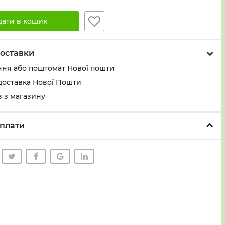
дати в кошик
оставки
ння або поштомат Нової пошти
доставка Нової Пошти
 з магазину
плати