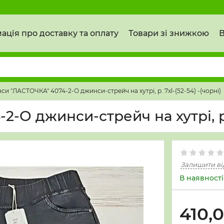
ація про доставку та оплату
Товари зі знижкою
В
си "ЛАСТОЧКА" 4074-2-О джинси-стрейч на хутрі, р. 7xl-(52-54) -(чорні)
О джинси-стрейч на хутрі, р. 
Залишити ві
В наявності
410,