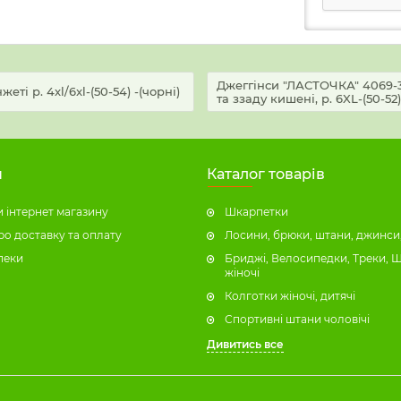
Джеггінси "ЛАСТОЧКА" 4069-3
і р. 4хl/6xl-(50-54) -(чорні)
та ззаду кишені, р. 6XL-(50-52),
н
Каталог товарів
 інтернет магазину
Шкарпетки
ро доставку та оплату
Лосини, брюки, штани, джинси,
пеки
Бриджі, Велосипедки, Треки, 
жіночі
Колготки жіночі, дитячі
Спортивні штани чоловічі
Дивитись все