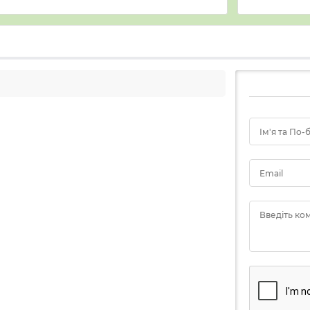
Ім'я та По-
Email
Введіть ко