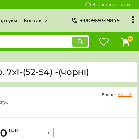
Зворотній зв'язок
ідгуки
Контакти
+380959349849
0
7xl-(52-54) -(чорні)
Китай
Бренд:
дгук
00
грн
−
+