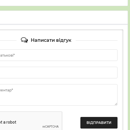
Написати відгук
батькові*
ментар*