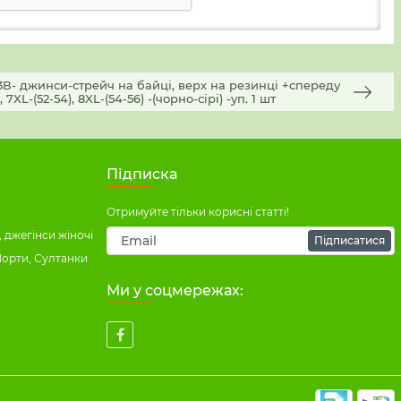
В- джинси-стрейч на байці, верх на резинці +спереду
 7XL-(52-54), 8XL-(54-56) -(чорно-сірі) -уп. 1 шт
Підписка
Отримуйте тільки корисні статті!
 джегінси жіночі
Підписатися
Шорти, Султанки
Ми у соцмережах: