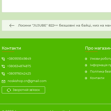
Лосини "JUJUBE" 822++ безшовні на байці, низ на манжет
Контакти
Про магази
+380959349849
Умови роботи
Інформація п
+380634874875
Політика без
+380976042425
Контакти
noskishop.cn@gmail.com
Зворотній зв'язок