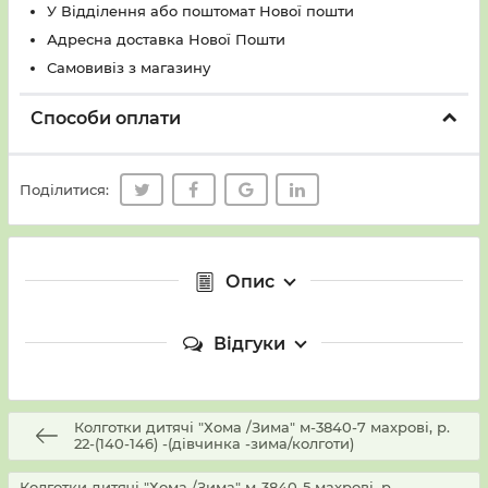
У Вiддiлення або поштомат Нової пошти
Адресна доставка Нової Пошти
Самовивіз з магазину
Способи оплати
Поділитися:
Опис
Відгуки
Колготки дитячі "Хома /Зима" м-3840-7 махрові, р.
22-(140-146) -(дівчинка -зима/колготи)
Колготки дитячі "Хома /Зима" м-3840-5 махрові, р.