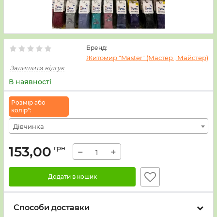
Бренд:
Житомир "Master" (Мастер , Майстер)
Залишити відгук
В наявності
Розмiр або
колiр*:
Дівчинка
153,00
грн
−
+
Додати в кошик
Способи доставки