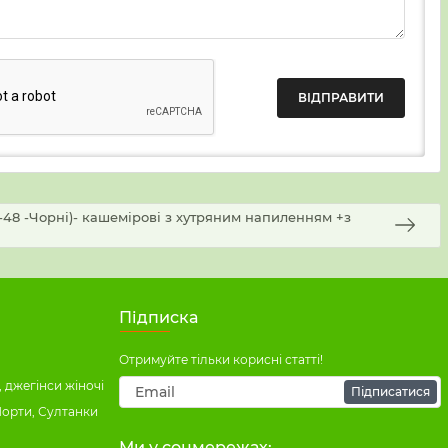
42-48 -Чорні)- кашемірові з хутряним напиленням +з
Підписка
Отримуйте тільки корисні статті!
 джегінси жіночі
Підписатися
Шорти, Султанки
Ми у соцмережах: