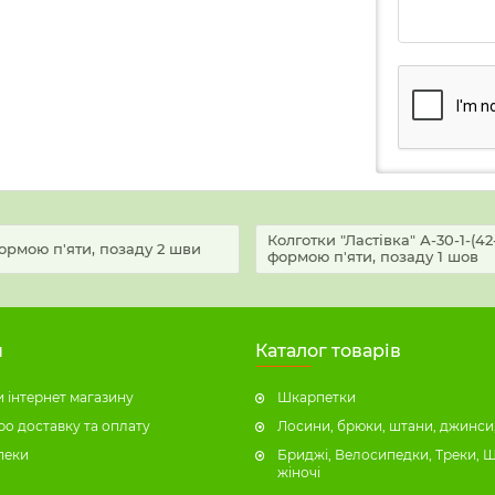
Колготки "Ластівка" А-30-1-(
формою п'яти, позаду 2 шви
формою п'яти, позаду 1 шов
н
Каталог товарів
 інтернет магазину
Шкарпетки
ро доставку та оплату
Лосини, брюки, штани, джинси,
пеки
Бриджі, Велосипедки, Треки, 
жіночі