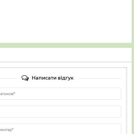
Написати відгук
батькові*
ментар*