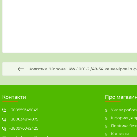
Колготки "Корона" KW-1001-2 /48-54 кашемірові з 
Контакти
Про магази
+380959349849
Умови роботи
Інформація п
+380634874875
Політика без
+380976042425
Контакти