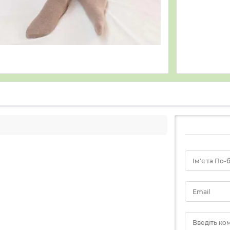
Ім'я та По-
Email
Введіть ко