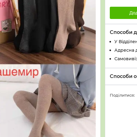
До
Способи д
У Вiддiле
Адресна 
Самовивіз
Способи о
Поділитися: