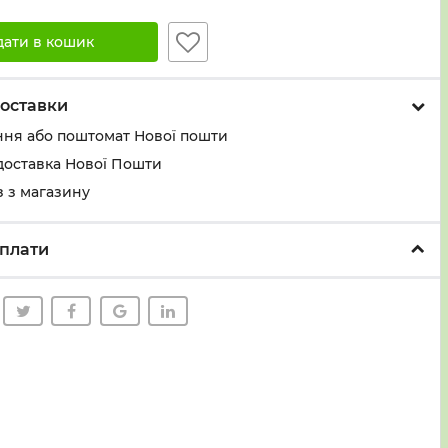
дати в кошик
оставки
ння або поштомат Нової пошти
доставка Нової Пошти
 з магазину
плати