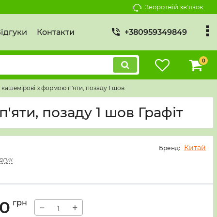
Зворотній зв'язок
ідгуки
Контакти
+380959349849
0
 кашемірові з формою п'яти, позаду 1 шов
'яти, позаду 1 шов Графіт
Китай
Бренд:
дгук
00
грн
−
+