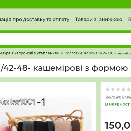
ація про доставку та оплату
Товари зі знижкою
В
 махра + капронові з утепленням
Колготки "Корона" KW-1001-1 /42-48-
 /42-48- кашемірові з формою п
Залишити ві
В наявності
150,