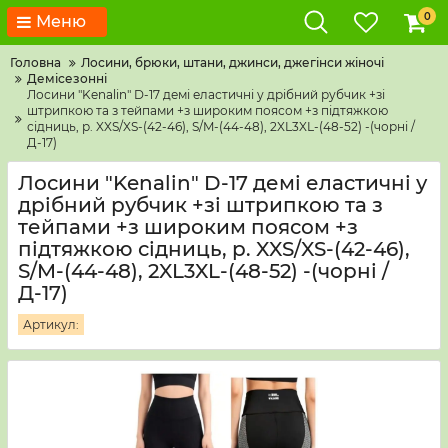
0
Меню
Головна
Лосини, брюки, штани, джинси, джегінси жіночі
Демісезонні
Лосини "Kenalin" D-17 демі еластичні у дрібний рубчик +зі
штрипкою та з тейпами +з широким поясом +з підтяжкою
сідниць, р. XXS/XS-(42-46), S/M-(44-48), 2XL3XL-(48-52) -(чорні /
Д-17)
Лосини "Kenalin" D-17 демі еластичні у
дрібний рубчик +зі штрипкою та з
тейпами +з широким поясом +з
підтяжкою сідниць, р. XXS/XS-(42-46),
S/M-(44-48), 2XL3XL-(48-52) -(чорні /
Д-17)
Артикул: