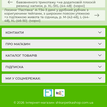
бавовняного трикотажу +на додатковій плоскій
резинці написи, р. XL-5XL-(44-48) -(чорні)
Лосини "Ластівка" А-734-3 демі у дрібний рубчик з
коригуючими тейпами, з широким поясом утяжкою
+з підтяжкою живота та сідниць, р. М-(42-46), L-(44-
48), XL-(46-50) -(чорні)
КОНТАКТИ
ПРО МАГАЗИН
КАТАЛОГ ТОВАРІВ
ПІДПИСКА
МИ У СОЦМЕРЕЖАХ:
© 2026
Інтернет-магазин
shkarpetkashop.com.ua