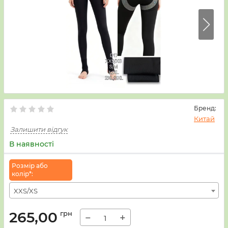
Бренд:
Китай
Залишити відгук
В наявності
Розмiр або
колiр*:
XXS/XS
265,00
грн
−
+