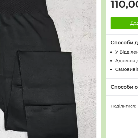
110,0
До
Способи д
У Вiддiле
Адресна 
Самовивіз
Способи о
Поділитися: