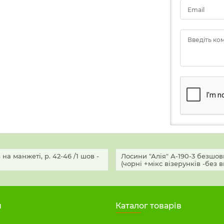
Email
Введіть ко
а манжеті, р. 42-46 /1 шов -
Лосини "Алія" А-190-3 безшовн
(чорні +мікс візерунків -без в
н
Каталог товарів