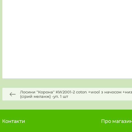
Лосини "Корона" KW2001-2 coton +wool з начосом +низ н
(сірий меланж) -уп. 1 шт
Контакти
Про магази