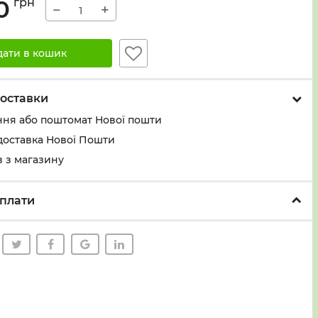
0
грн
−
+
дати в кошик
оставки
ння або поштомат Нової пошти
доставка Нової Пошти
 з магазину
плати