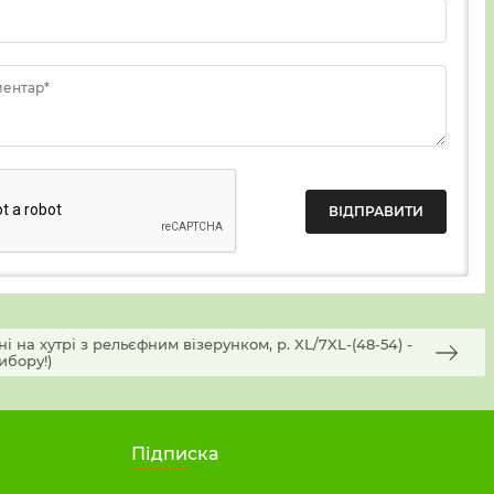
ментар*
і на хутрі з рельєфним візерунком, р. XL/7XL-(48-54) -
ибору!)
Підписка