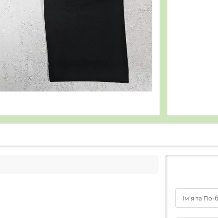
Ім'я та По-