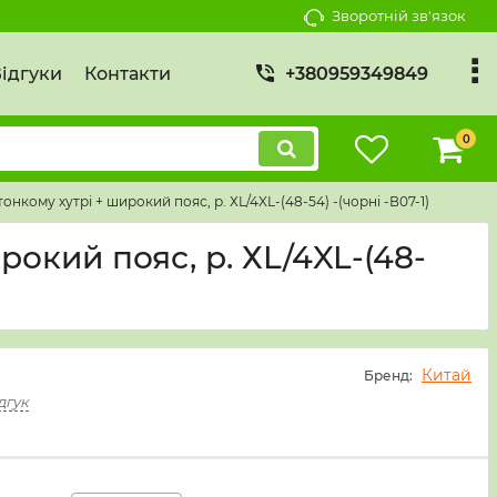
Зворотній зв'язок
ідгуки
Контакти
+380959349849
0
онкому хутрі + широкий пояс, р. ХL/4XL-(48-54) -(чорні -В07-1)
рокий пояс, р. ХL/4XL-(48-
Китай
Бренд:
дгук