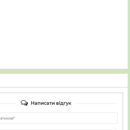
Написати відгук
батькові*