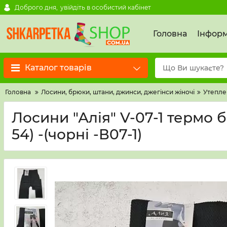
Доброго дня,
увійдіть в особистий кабінет
Головна
Інформ
Каталог товарів
Головна
Лосини, брюки, штани, джинси, джегінси жіночі
Утеплен
Лосини "Алія" V-07-1 термо б
54) -(чорні -В07-1)