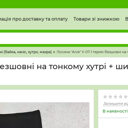
ація про доставку та оплату
Товари зі знижкою
В
і (байка, начіс, хутро, махра)
Лосини "Алія" V-07-1 термо безшовні на т
езшовні на тонкому хутрі + ши
Залишити ві
В наявності