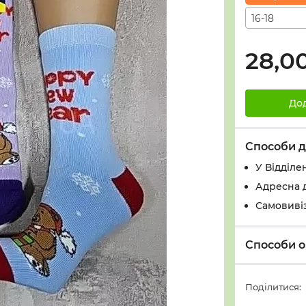
16-18
28,0
До
Способи д
У Вiддiле
Адресна 
Самовивіз
Способи о
Поділитися: