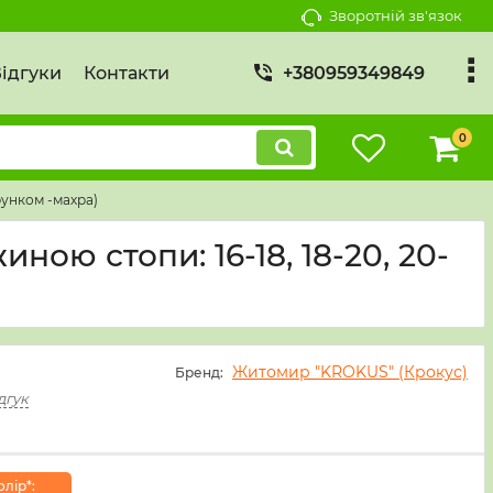
Зворотній зв'язок
ідгуки
Контакти
+380959349849
0
рунком -махра)
ною стопи: 16-18, 18-20, 20-
Житомир "KROKUS" (Крокус)
Бренд:
дгук
лiр*: