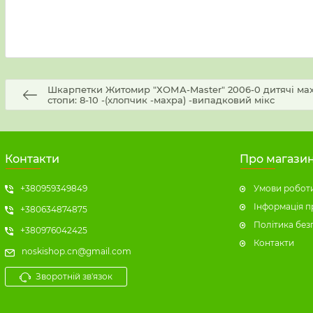
Шкарпетки Житомир "ХОМА-Master" 2006-0 дитячі мах
стопи: 8-10 -(хлопчик -махра) -випадковий мікс
Контакти
Про магази
+380959349849
Умови роботи
Інформація п
+380634874875
Політика без
+380976042425
Контакти
noskishop.cn@gmail.com
Зворотній зв'язок