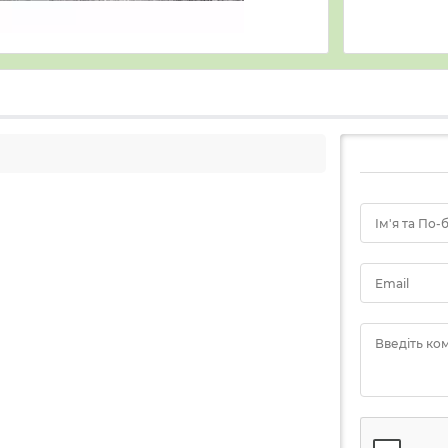
Ім'я та По-
Email
Введіть ко