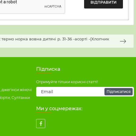
ермо норка вовна дитячі р. 31-36 -асорті -(Хлопчик
Підписка
Отримуйте тільки корисні статті!
 джегінси жіночі
Підписатися
Шорти, Султанки
Ми у соцмережах: