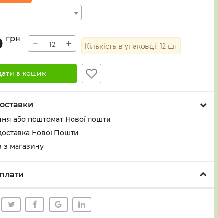
0
грн
−
+
Кількість в упаковці:
12
шт
дати в кошик
оставки
ння або поштомат Нової пошти
доставка Нової Пошти
 з магазину
плати