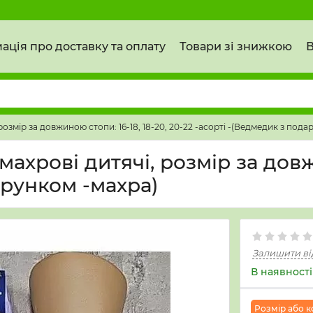
ація про доставку та оплату
Товари зі знижкою
В
озмір за довжиною стопи: 16-18, 18-20, 20-22 -асорті -(Ведмедик з пода
хрові дитячі, розмір за довжи
арунком -махра)
Залишити ві
В наявності
Розмiр або ко