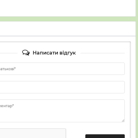
Написати відгук
батькові*
ментар*