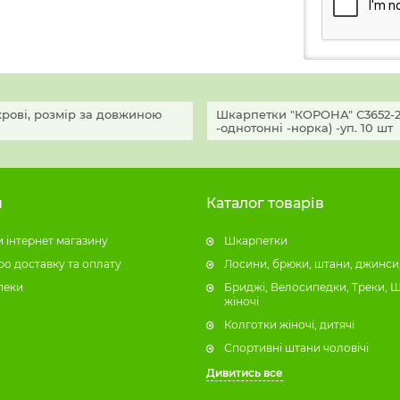
рові, розмір за довжиною
Шкарпетки "КОРОНА" С3652-2 т
-однотонні -норка) -уп. 10 шт
н
Каталог товарів
 інтернет магазину
Шкарпетки
ро доставку та оплату
Лосини, брюки, штани, джинси,
пеки
Бриджі, Велосипедки, Треки, 
жіночі
Колготки жіночі, дитячі
Спортивні штани чоловічі
Дивитись все