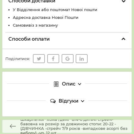
Способи доставки
У Вiддiлення або поштомат Нової пошти
Адресна доставка Нової Пошти
Самовивіз з магазину
Способи оплати
Поділитися:
Опис
Відгуки
Шкарпетки "Хома /демі" 814-6 дитячі стрейч-
бавовна на розмір за довжиною стопи: 20-22 -
(ДІВЧИНКА -стрейч 7/9 років -випадкове асорті без
вибору) -уп. 12 шт