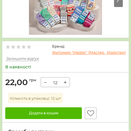
Бренд:
Житомир "Master" (Мастер , Майстер)
Залишити відгук
В наявності
22,00
грн
−
+
Кількість в упаковці:
12
шт
Додати в кошик