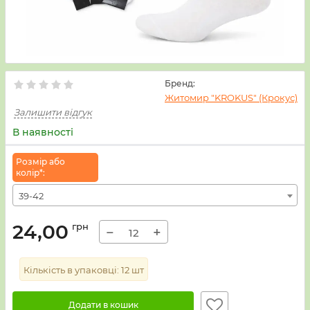
Бренд:
Житомир "KROKUS" (Крокус)
Залишити відгук
В наявності
Розмiр або
колiр*:
39-42
24,00
грн
−
+
Кількість в упаковці:
12
шт
Додати в кошик