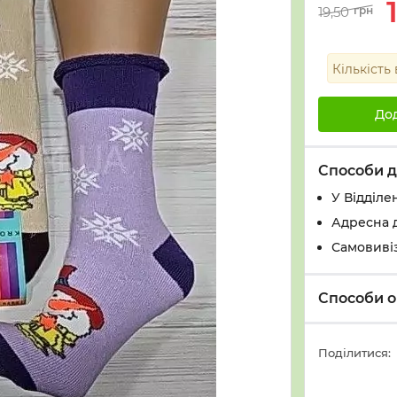
19,50
грн
Кількість
До
Способи д
У Вiддiле
Адресна 
Самовивіз
Способи о
Поділитися: