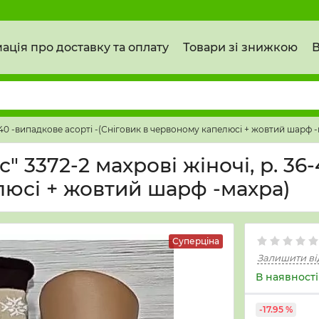
ація про доставку та оплату
Товари зі знижкою
В
-40 -випадкове асорті -(Сніговик в червоному капелюсі + жовтий шарф -
3372-2 махрові жіночі, р. 36-
люсі + жовтий шарф -махра)
Суперціна
Залишити ві
В наявності
-17.95 %