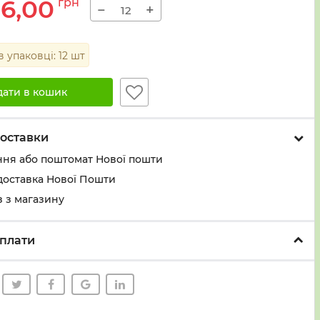
16,00
грн
−
+
 в упаковці:
12
шт
дати в кошик
оставки
ння або поштомат Нової пошти
доставка Нової Пошти
 з магазину
плати