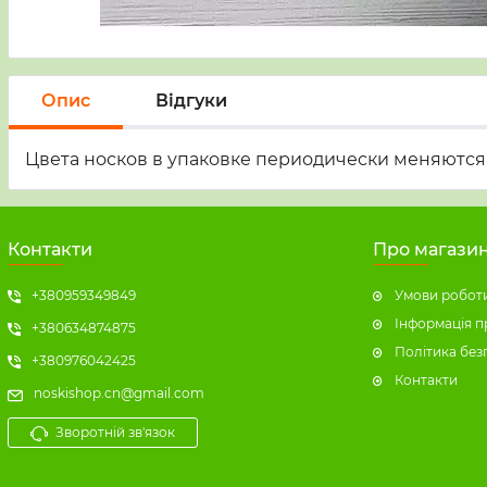
Опис
Відгуки
Цвета носков в упаковке периодически меняются 
Контакти
Про магази
+380959349849
Умови роботи
Інформація п
+380634874875
Політика без
+380976042425
Контакти
noskishop.cn@gmail.com
Зворотній зв'язок