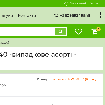
Зворотній зв'язок
ідгуки
Контакти
+380959349849
0
махра)
40 -випадкове асорті -
Житомир "KROKUS" (Крокус)
Бренд:
дгук