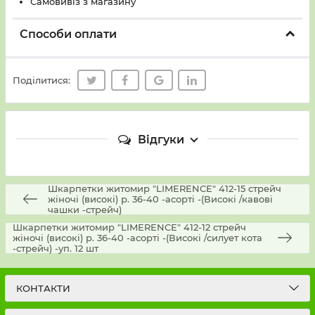
Самовивіз з магазину
Способи оплати
Поділитися:
Відгуки
Шкарпетки житомир "LIMERENCE" 412-15 стрейч
жіночі (високі) р. 36-40 -асорті -(Високі /кавові
чашки -стрейч)
Шкарпетки житомир "LIMERENCE" 412-12 стрейч
жіночі (високі) р. 36-40 -асорті -(Високі /силует кота
-стрейч) -уп. 12 шт
КОНТАКТИ