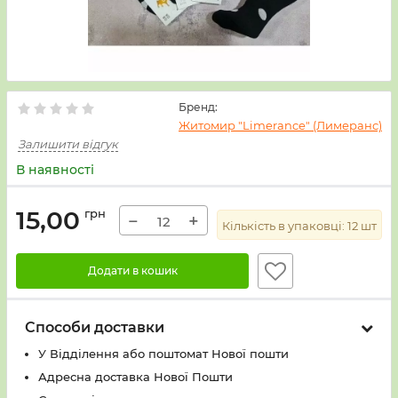
Бренд:
Житомир "Limerance" (Лимеранс)
Залишити відгук
В наявності
15,00
грн
−
+
Кількість в упаковці:
12
шт
Додати в кошик
Способи доставки
У Вiддiлення або поштомат Нової пошти
Адресна доставка Нової Пошти