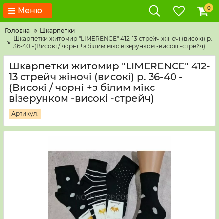
0
Меню
Головна
Шкарпетки
Шкарпетки житомир "LIMERENCE" 412-13 стрейч жіночі (високі) р.
36-40 -(Високі / чорні +з білим мікс візерунком -високі -стрейч)
Шкарпетки житомир "LIMERENCE" 412-
13 стрейч жіночі (високі) р. 36-40 -
(Високі / чорні +з білим мікс
візерунком -високі -стрейч)
Артикул: