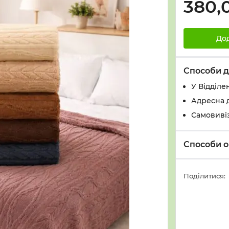
380,
До
Способи д
У Вiддiле
Адресна 
Самовивіз
Способи о
Поділитися: