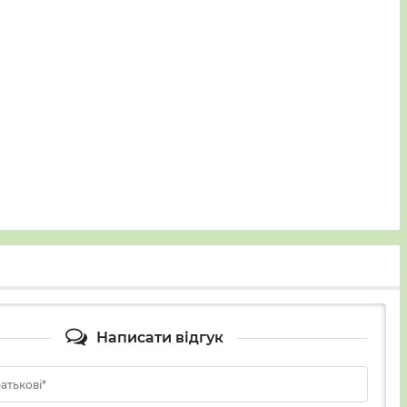
Написати відгук
батькові*