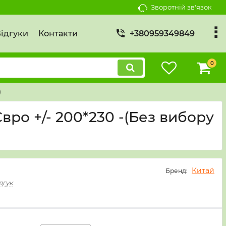
Зворотній зв'язок
ідгуки
Контакти
+380959349849
0
)
вро +/- 200*230 -(Без вибору
Китай
Бренд:
дгук