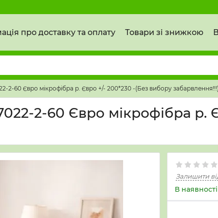
ація про доставку та оплату
Товари зі знижкою
В
-2-60 Євро мікрофібра р. Євро +/- 200*230 -(Без вибору забарвлення!!!
022-2-60 Євро мікрофібра р. Є
Залишити ві
В наявності