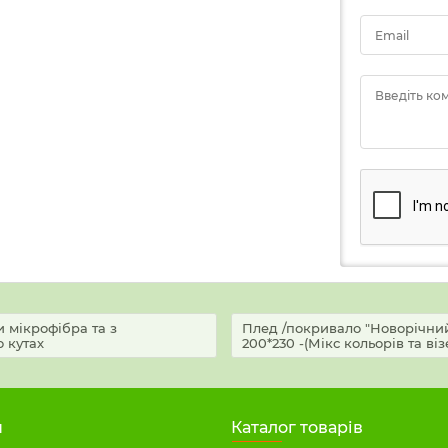
Email
Введіть ко
 мікрофібра та з
Плед /покривало "Новорічний 
 кутах
200*230 -(Мікс кольорів та ві
н
Каталог товарів