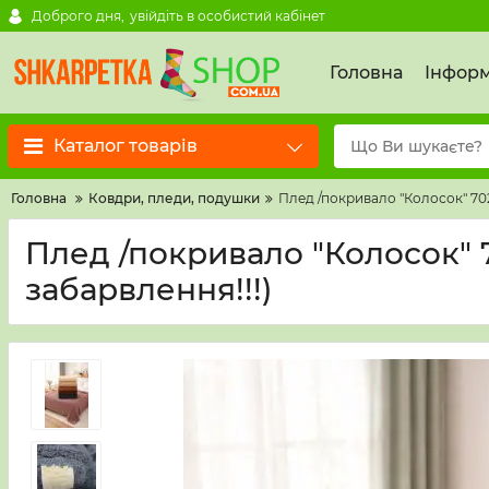
Доброго дня,
увійдіть в особистий кабінет
Головна
Інформ
Каталог товарів
Головна
Ковдри, пледи, подушки
Плед /покривало "Колосок" 7022
Плед /покривало "Колосок" 7
забарвлення!!!)