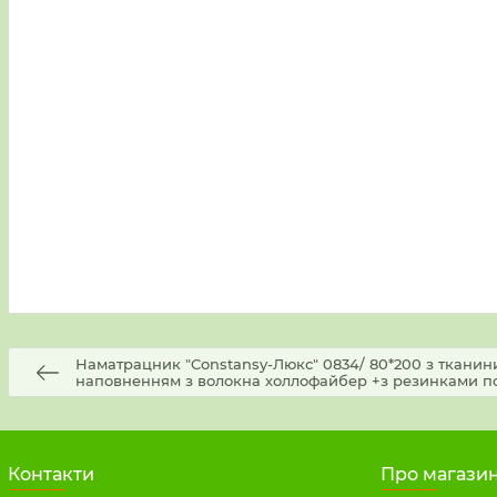
Наматрацник "Constansy-Люкс" 0834/ 80*200 з тканини
наповненням з волокна холлофайбер +з резинками по
Контакти
Про магази