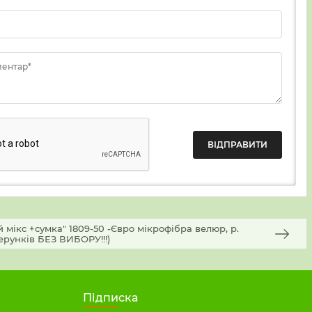
ментар*
мікс +сумка" 1809-50 -Євро мікрофібра велюр, р.
зерунків БЕЗ ВИБОРУ!!!)
Підписка