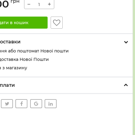
00
грн
−
+
дати в кошик
оставки
ння або поштомат Нової пошти
доставка Нової Пошти
 з магазину
плати