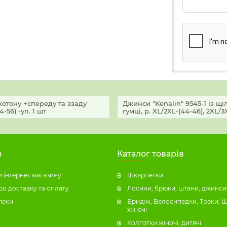
котону +спереду та ззаду
Джинси "Kenalin" 9545-1 із щ
-56) -уп. 1 шт
гумці, р. XL/2XL-(44-46), 2XL/3X
н
Каталог товарів
 інтернет магазину
Шкарпетки
ро доставку та оплату
Лосини, брюки, штани, джинси,
пеки
Бриджі, Велосипедки, Треки, 
жіночі
Колготки жіночі, дитячі