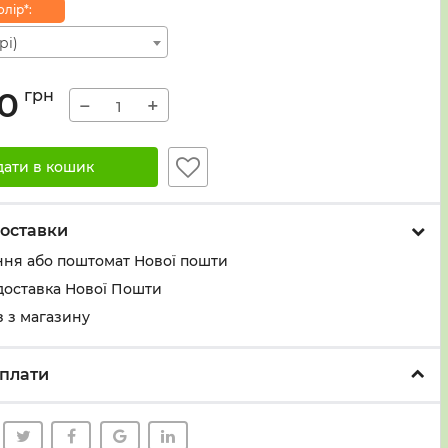
лiр*:
рі)
00
грн
−
+
дати в кошик
оставки
ння або поштомат Нової пошти
доставка Нової Пошти
 з магазину
плати