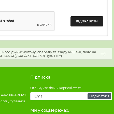
ільного джинс-котону, спереду та ззаду кишені, пояс на
L-(46-48), 3XL/4XL-(48-50) -(уп. 1 шт)
Підписка
Отримуйте тільки корисні статті!
 джегінси жіночі
Підписатися
Шорти, Султанки
Ми у соцмережах: