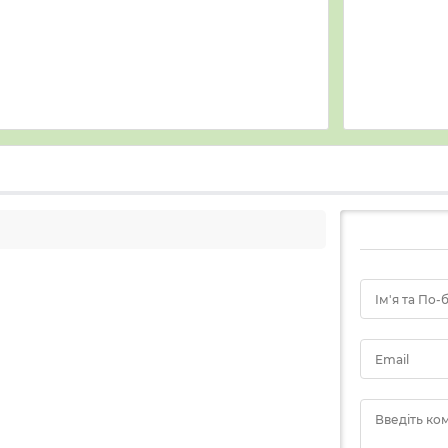
Ім'я та По-
Email
Введіть ко