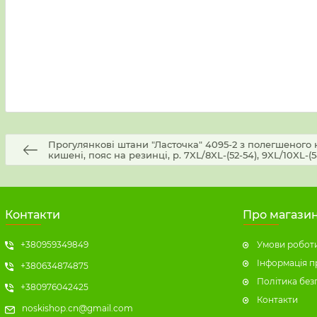
Прогулянкові штани "Ласточка" 4095-2 з полегшеного 
кишені, пояс на резинці, р. 7XL/8XL-(52-54), 9XL/10XL-(54
Контакти
Про магази
+380959349849
Умови роботи
Інформація п
+380634874875
Політика без
+380976042425
Контакти
noskishop.cn@gmail.com