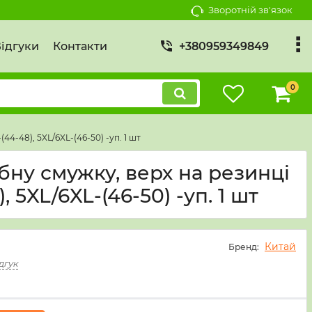
Зворотній зв'язок
ідгуки
Контакти
+380959349849
0
44-48), 5XL/6XL-(46-50) -уп. 1 шт
ібну смужку, верх на резинці
 5XL/6XL-(46-50) -уп. 1 шт
Китай
Бренд:
дгук