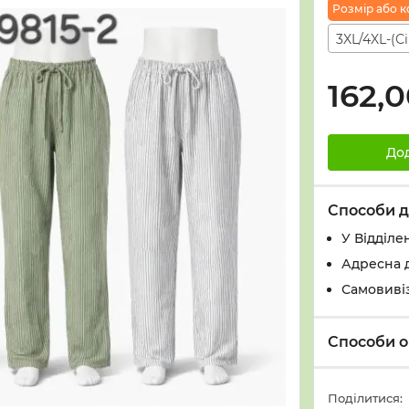
Розмiр або ко
3XL/4XL-(Сі
162,
До
Способи д
У Вiддiле
Адресна 
Самовивіз
Способи о
Поділитися: