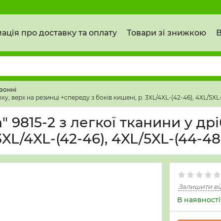
ація про доставку та оплату
Товари зі знижкою
В
зонні
, верх на резинці +спереду з боків кишені, р. 3XL/4XL-(42-46), 4XL/5XL-(
 9815-2 з легкої тканини у др
XL/4XL-(42-46), 4XL/5XL-(44-48),
Залишити ві
В наявності