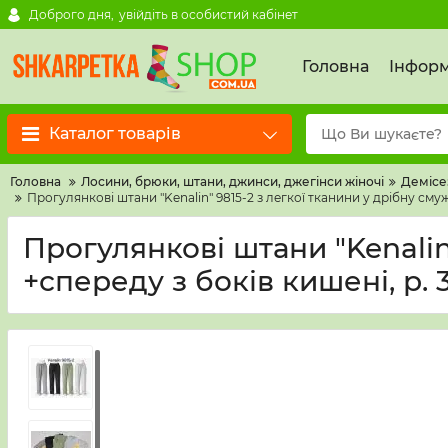
Доброго дня,
увійдіть в особистий кабінет
Головна
Інформ
Каталог товарів
Головна
Лосини, брюки, штани, джинси, джегінси жіночі
Демісе
Прогулянкові штани "Kenalin" 9815-2 з легкої тканини у дрібну смужку
Прогулянкові штани "Kenalin"
+спереду з боків кишені, р. 3