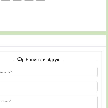
Написати відгук
батькові*
ментар*