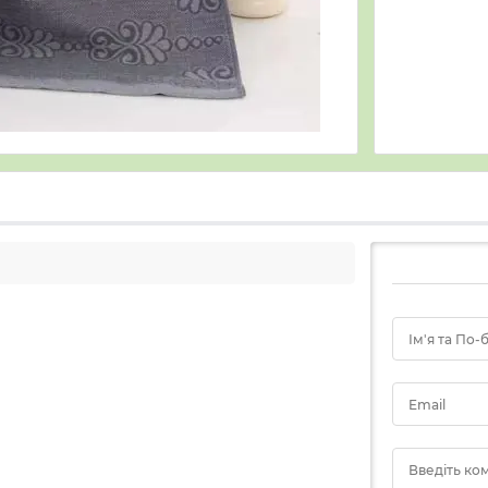
Ім'я та По-
Email
Введіть ко