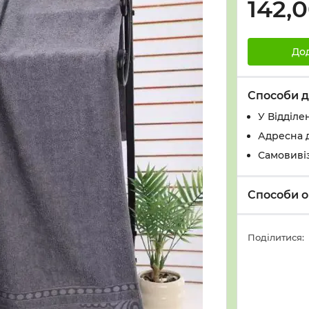
142,
До
Способи д
У Вiддiле
Адресна 
Самовивіз
Способи о
Поділитися: