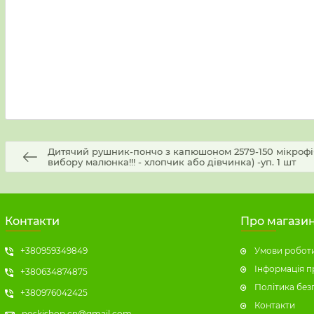
Дитячий рушник-пончо з капюшоном 2579-150 мікрофіб
вибору малюнка!!! - хлопчик або дівчинка) -уп. 1 шт
Контакти
Про магази
+380959349849
Умови роботи
Інформація п
+380634874875
Політика без
+380976042425
Контакти
noskishop.cn@gmail.com