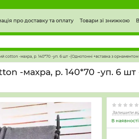
ація про доставку та оплату
Товари зі знижкою
В
 cotton -махра, р. 140*70 -уп. 6 шт -(Однотонні +вставка з орнаментом
on -махра, р. 140*70 -уп. 6 шт
Залишити ві
В наявності