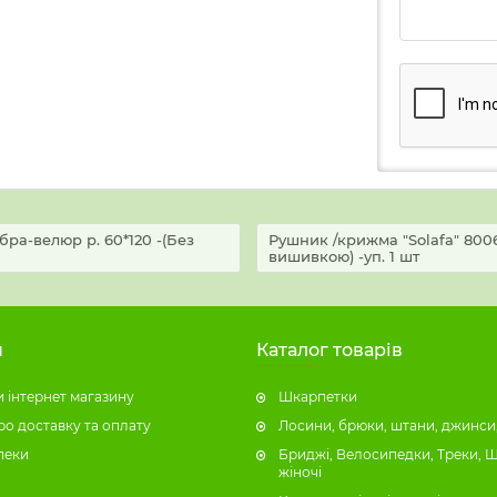
ра-велюр р. 60*120 -(Без
Рушник /крижма "Solafa" 80067
вишивкою) -уп. 1 шт
н
Каталог товарів
 інтернет магазину
Шкарпетки
ро доставку та оплату
Лосини, брюки, штани, джинси,
пеки
Бриджі, Велосипедки, Треки, 
жіночі