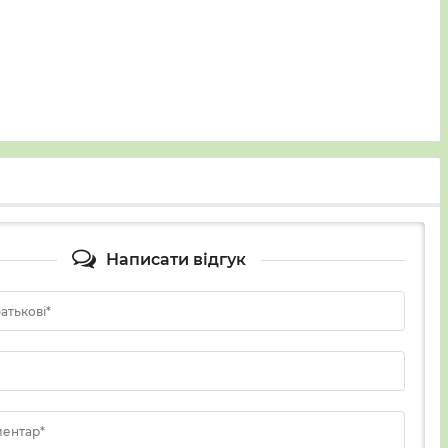
Написати відгук
батькові*
ментар*