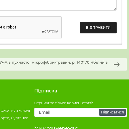
-А з пухнастої мікрофібри-травки, р. 140*70 -(білий з
Підписка
Отримуйте тільки корисні статті!
 джегінси жіночі
Підписатися
Шорти, Султанки
Ми у соцмережах: