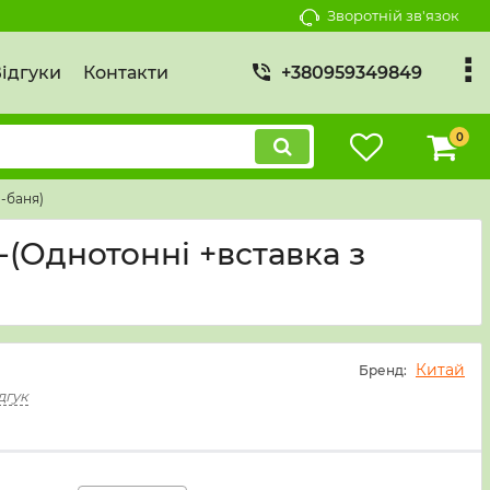
Зворотній зв'язок
ідгуки
Контакти
+380959349849
0
 -баня)
 -(Однотонні +вставка з
Китай
Бренд:
дгук