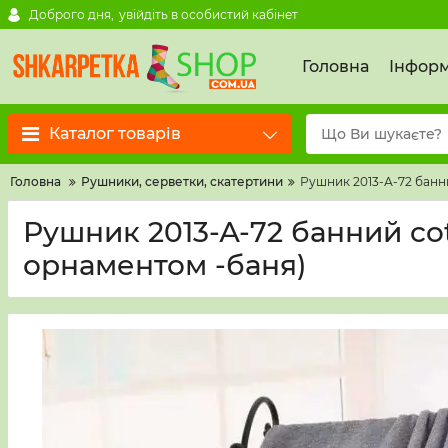
Доброго дня,
увійдіть в особистий кабінет
Головна
Інформ
Каталог товарів
Головна
Рушники, серветки, скатертини
Рушник 2013-А-72 банний
Рушник 2013-А-72 банний cott
орнаментом -баня)