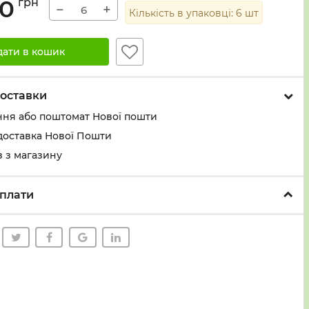
00
грн
−
+
Кількість в упаковці:
6
шт
дати в кошик
оставки
ння або поштомат Нової пошти
доставка Нової Пошти
 з магазину
плати