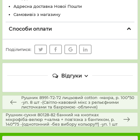
Адресна доставка Нової Пошти
Самовивіз з магазину
Способи оплати
Поділитися:
Відгуки
Рушник 8991-72-72 лицьовий cotton -махра, р. 100*50
-уп. 8 шт -(Світло-кавовий мікс з рельєфними
листочками та бахромою -обличчя)
Рушник-сукня 80128-82 банний на кнопках
мікрофіба-велюр +чалма + пов'язка з бантиком, р.
140*75 -(однотонний -без вибору кольору!!!) -уп. 1 шт