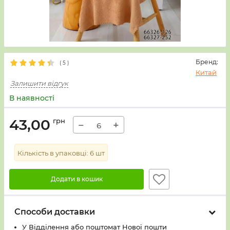
Бренд:
(
5
)
Китай
Залишити відгук
В наявності
43,00
грн
−
+
Кількість в упаковці:
6
шт
Додати в кошик
Способи доставки
У Вiддiлення або поштомат Нової пошти