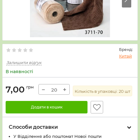
Бренд:
Китай
Залишити відгук
В наявності
7,00
грн
−
+
Кількість в упаковці:
20
шт
Додати в кошик
Способи доставки
У Вiддiлення або поштомат Нової пошти