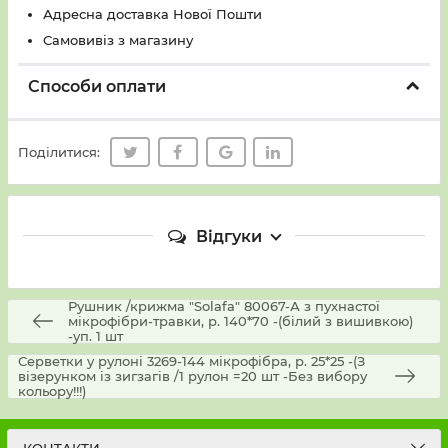
Адресна доставка Нової Пошти
Самовивіз з магазину
Способи оплати
Поділитися:
Відгуки
Рушник /крижма "Solafa" 80067-А з пухнастої
мікрофібри-травки, р. 140*70 -(білий з вишивкою)
-уп. 1 шт
Серветки у рулоні 3269-144 мікрофібра, р. 25*25 -(З
візерунком із зигзагів /1 рулон =20 шт -Без вибору
кольору!!!)