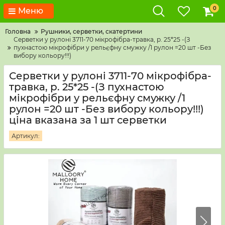
0
Меню
Головна
Рушники, серветки, скатертини
Серветки у рулоні 3711-70 мікрофібра-травка, р. 25*25 -(З
пухнастою мікрофібри у рельєфну смужку /1 рулон =20 шт -Без
вибору кольору!!!)
Серветки у рулоні 3711-70 мікрофібра-
травка, р. 25*25 -(З пухнастою
мікрофібри у рельєфну смужку /1
рулон =20 шт -Без вибору кольору!!!)
ціна вказана за 1 шт серветки
Артикул: