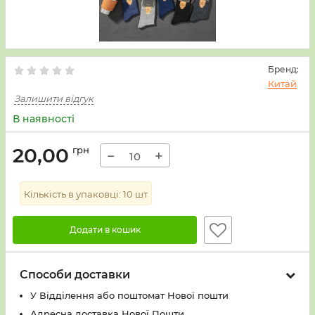
Бренд:
Китай
Залишити відгук
В наявності
20,00
грн
−
+
Кількість в упаковці:
10
шт
Додати в кошик
Способи доставки
У Вiддiлення або поштомат Нової пошти
Адресна доставка Нової Пошти