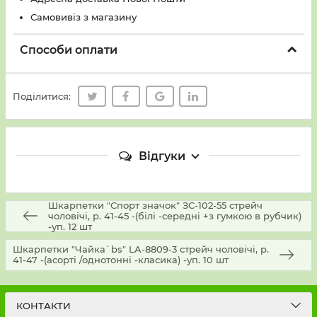
Самовивіз з магазину
Способи оплати
Поділитися:
Відгуки
Шкарпетки "Спорт значок" ЗС-102-55 стрейч
чоловічі, р. 41-45 -(білі -середні +з гумкою в рубчик)
-уп. 12 шт
Шкарпетки "Чайка`bs" LA-8809-3 стрейч чоловічі, р.
41-47 -(асорті /однотонні -класика) -уп. 10 шт
КОНТАКТИ