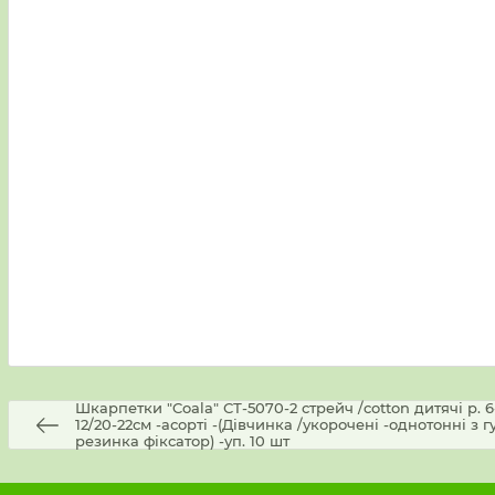
Шкарпетки "Coala" СТ-5070-2 стрейч /cotton дитячі р. 6-8
12/20-22см -асорті -(Дівчинка /укорочені -однотонні з
резинка фіксатор) -уп. 10 шт