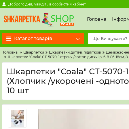
Доброго дня,
увійдіть в особистий кабінет
Головна
Інформ
Каталог товарів
Головна
Шкарпетки
Шкарпетки дитячі, підліткові
Демісезонні
Шкарпетки "Coala" СТ-5070-1 стрейч /cotton дитячі р. 6-8 /16-18см, 
Шкарпетки "Coala" СТ-5070-1 с
(Хлопчик /укорочені -одното
10 шт