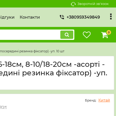
Зворотній зв'язок
ідгуки
Контакти
+380959349849
0
+посередині резинка фіксатор) -уп. 10 шт
-18см, 8-10/18-20см -асорті -
дині резинка фіксатор) -уп.
Китай
Бренд:
дгук