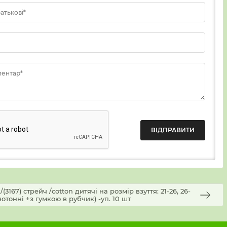
батькові*
ментар*
3167) стрейч /cotton дитячі на розмір взуття: 21-26, 26-
днотонні +з гумкою в рубчик) -уп. 10 шт