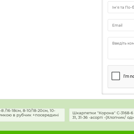
Ім'я та По-
Email
Введіть ко
 /16-18см, 8-10/18-20см, 10-
Шкарпетки "Корона" C-3168-6 /(
 гумкою в рубчик +посередині
31, 31-36 -асорті -(Хлопчик/ о