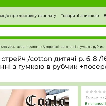
ація про доставку та оплату
Товари зі знижкою
В
8-10/18-20см -асорті -(Хлопчик /укорочені -однотонні з гумкою в рубчик 
трейч /cotton дитячі р. 6-8 /16
нні з гумкою в рубчик +посере
Залишити ві
В наявності