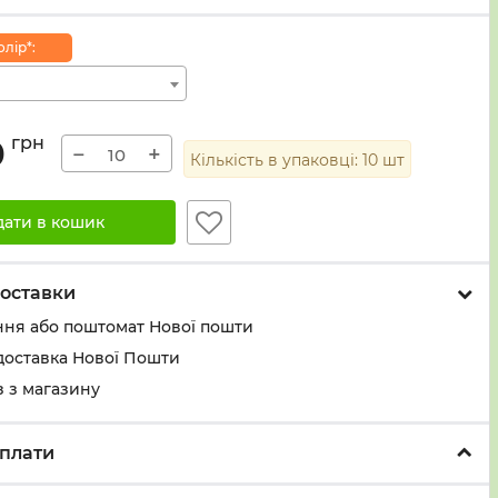
лiр*:
0
грн
−
+
Кількість в упаковці:
10
шт
дати в кошик
оставки
ння або поштомат Нової пошти
доставка Нової Пошти
 з магазину
плати