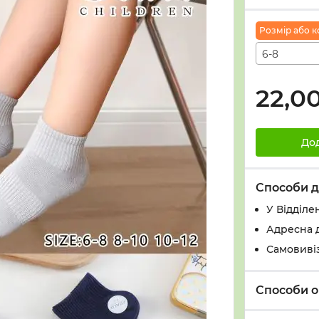
Розмiр або ко
6-8
22,0
До
Способи д
У Вiддiле
Адресна 
Самовивіз
Способи о