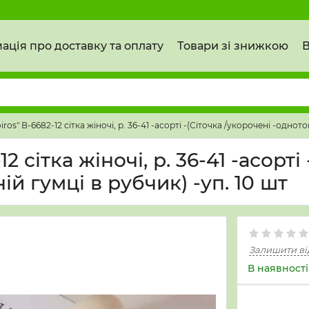
ація про доставку та оплату
Товари зі знижкою
В
os" В-6682-12 сітка жіночі, р. 36-41 -асорті -(Сіточка /укорочені -одното
 сітка жіночі, р. 36-41 -асорті
й гумці в рубчик) -уп. 10 шт
Залишити ві
В наявності