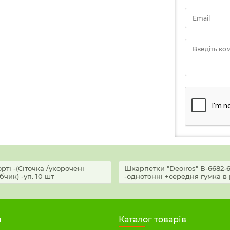
Email
Введіть ко
орті -(Сіточка /укорочені
Шкарпетки "Deoiros" В-6682-6 с
чик) -уп. 10 шт
-однотонні +середня гумка в р
н
Каталог товарів