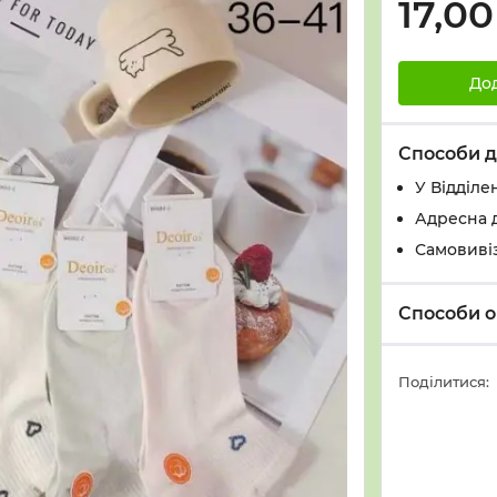
17,00
До
Способи д
У Вiддiле
Адресна 
Самовивіз
Способи о
Поділитися: