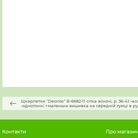
Шкарпетки "Deoiros" В-6682-11 сітка жіночі, р. 36-41 -ас
-однотонні +маленька вишивка на середній гумці в руб
Контакти
Про магази