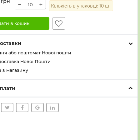
грн
−
+
Кількість в упаковці:
10
шт
дати в кошик
оставки
ння або поштомат Нової пошти
доставка Нової Пошти
 з магазину
плати