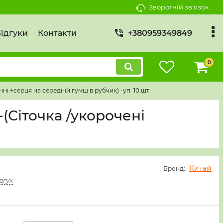
Зворотній зв'язок
ідгуки
Контакти
+380959349849
0
нні +серця на середній гумці в рубчик) -уп. 10 шт
 -(Сіточка /укорочені
Китай
Бренд:
дгук