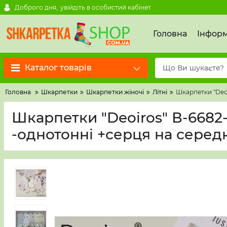
Доброго дня,
увійдіть в особистий кабінет
Головна
Інформ
Каталог товарів
Головна
Шкарпетки
Шкарпетки жіночі
Літні
Шкарпетки "Deoir
Шкарпетки "Deoiros" В-6682-12
-однотонні +серця на середні