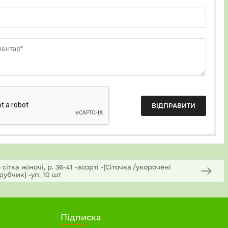
ментар*
ітка жіночі, р. 36-41 -асорті -(Сіточка /укорочені
убчик) -уп. 10 шт
Підписка