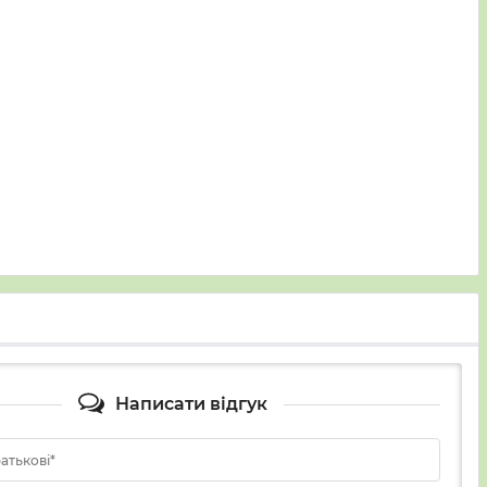
Написати відгук
батькові*