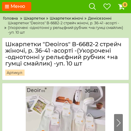
0
Меню
Головна
Шкарпетки
Шкарпетки жіночі
Демісезонні
Шкарпетки "Deoiros" В-6682-2 стрейч жіночі, р. 36-41 -асорті -
(Укорочені -однотонні у рельєфний рубчик +на гумці смайлик)
-уп. 10 шт
Шкарпетки "Deoiros" В-6682-2 стрейч
жіночі, р. 36-41 -асорті -(Укорочені
-однотонні у рельєфний рубчик +на
гумці смайлик) -уп. 10 шт
Артикул: