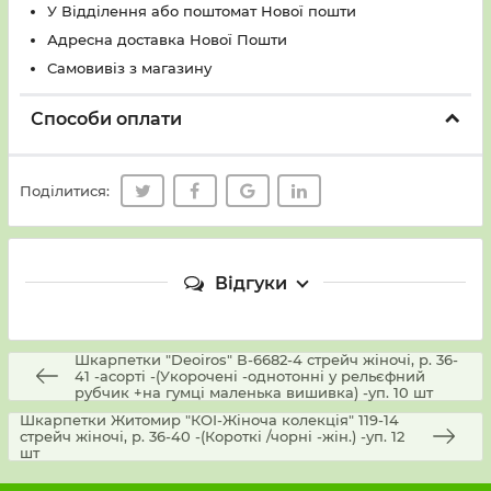
У Вiддiлення або поштомат Нової пошти
Адресна доставка Нової Пошти
Самовивіз з магазину
Способи оплати
Поділитися:
Відгуки
Шкарпетки "Deoiros" В-6682-4 стрейч жіночі, р. 36-
41 -асорті -(Укорочені -однотонні у рельєфний
рубчик +на гумці маленька вишивка) -уп. 10 шт
Шкарпетки Житомир "КОІ-Жіноча колекція" 119-14
стрейч жіночі, р. 36-40 -(Короткі /чорні -жін.) -уп. 12
шт