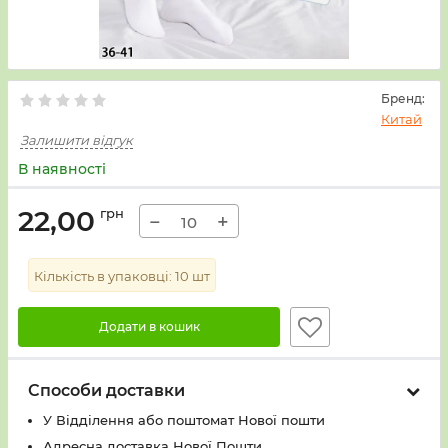
Бренд:
Китай
Залишити відгук
В наявності
22,00
грн
−
+
Кількість в упаковці:
10
шт
Додати в кошик
Способи доставки
У Вiддiлення або поштомат Нової пошти
Адресна доставка Нової Пошти