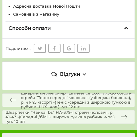
Адресна доставка Нової Пошти
Самовивіз з магазину
Способи оплати
Поділитися:
Відгуки
Шкарпетки Житомир "Limerence LUX" 773-20 cotton-
стрейч "Теніс-середні" чоловічі -(узбецька бавовна),
р. 41-45 -асорті -(Теніс -середні з широкою гумкою в
рубчик -LUX -чол.) -уп. 12 шт
Шкарпетки "Чайка`bs" НА-379-1 стрейч чоловічі, р.
41-47 -(Середні /білі + широка гумка в рубчик -чол.)
-уп. 10 шт