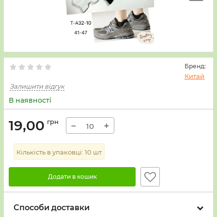
Бренд:
Китай
Залишити відгук
В наявності
19,00
грн
−
+
Кількість в упаковці:
10
шт
Додати в кошик
Способи доставки