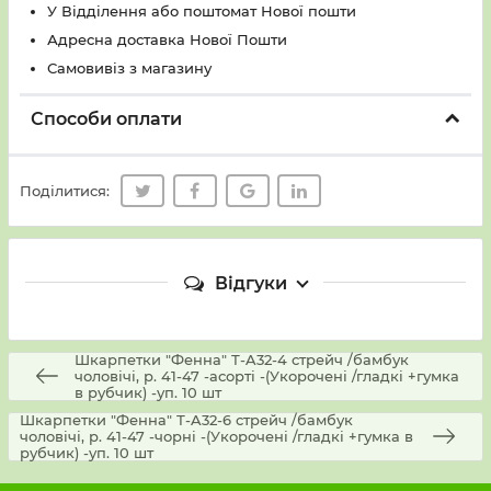
У Вiддiлення або поштомат Нової пошти
Адресна доставка Нової Пошти
Самовивіз з магазину
Способи оплати
Поділитися:
Відгуки
Шкарпетки "Фенна" Т-A32-4 стрейч /бамбук
чоловічі, р. 41-47 -асорті -(Укорочені /гладкі +гумка
в рубчик) -уп. 10 шт
Шкарпетки "Фенна" Т-A32-6 стрейч /бамбук
чоловічі, р. 41-47 -чорні -(Укорочені /гладкі +гумка в
рубчик) -уп. 10 шт