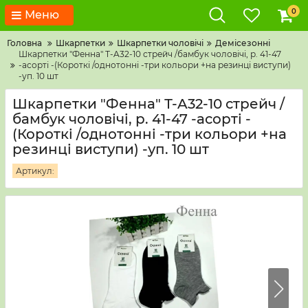
0
Меню
Головна
Шкарпетки
Шкарпетки чоловічі
Демісезонні
Шкарпетки "Фенна" Т-A32-10 стрейч /бамбук чоловічі, р. 41-47
-асорті -(Короткі /однотонні -три кольори +на резинці виступи)
-уп. 10 шт
Шкарпетки "Фенна" Т-A32-10 стрейч /
бамбук чоловічі, р. 41-47 -асорті -
(Короткі /однотонні -три кольори +на
резинці виступи) -уп. 10 шт
Артикул: