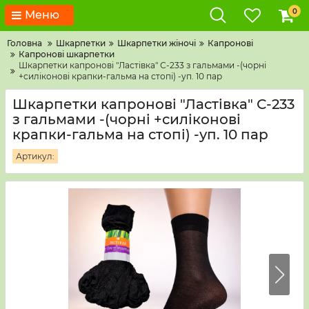
0
Меню
Головна
Шкарпетки
Шкарпетки жіночі
Капронові
Капронові шкарпетки
Шкарпетки капронові "Ластівка" С-233 з гальмами -(чорні
+силіконові крапки-гальма на стопі) -уп. 10 пар
Шкарпетки капронові "Ластівка" С-233
з гальмами -(чорні +силіконові
крапки-гальма на стопі) -уп. 10 пар
Артикул: