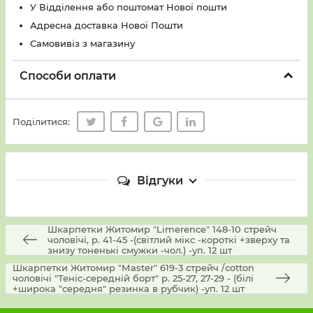
У Вiддiлення або поштомат Нової пошти
Адресна доставка Нової Пошти
Самовивіз з магазину
Способи оплати
Поділитися:
Відгуки
Шкарпетки Житомир "Limerence" 148-10 стрейч
чоловічі, р. 41-45 -(світлий мікс -короткі +зверху та
знизу тоненькі смужки -чол.) -уп. 12 шт
Шкарпетки Житомир "Мaster" 619-3 стрейч /cotton
чоловічі "Теніс-середній борт" р. 25-27, 27-29 - (білі
+широка "середня" резинка в рубчик) -уп. 12 шт