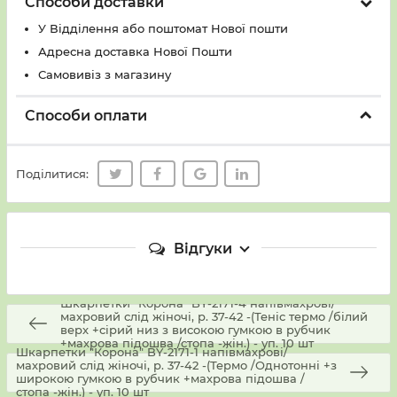
Способи доставки
У Вiддiлення або поштомат Нової пошти
Адресна доставка Нової Пошти
Самовивіз з магазину
Способи оплати
Поділитися:
Відгуки
Шкарпетки "Корона" BY-2171-4 напівмахрові/
махровий слід жіночі, р. 37-42 -(Теніс термо /білий
верх +сірий низ з високою гумкою в рубчик
+махрова підошва /стопа -жін.) - уп. 10 шт
Шкарпетки "Корона" BY-2171-1 напівмахрові/
махровий слід жіночі, р. 37-42 -(Термо /Однотонні +з
широкою гумкою в рубчик +махрова підошва /
стопа -жін.) - уп. 10 шт