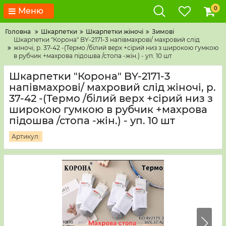
0
Меню
Головна
Шкарпетки
Шкарпетки жіночі
Зимові
Шкарпетки "Корона" BY-2171-3 напівмахрові/ махровий слід
жіночі, р. 37-42 -(Термо /білий верх +сірий низ з широкою гумкою
в рубчик +махрова підошва /стопа -жін.) - уп. 10 шт
Шкарпетки "Корона" BY-2171-3
напівмахрові/ махровий слід жіночі, р.
37-42 -(Термо /білий верх +сірий низ з
широкою гумкою в рубчик +махрова
підошва /стопа -жін.) - уп. 10 шт
Артикул: