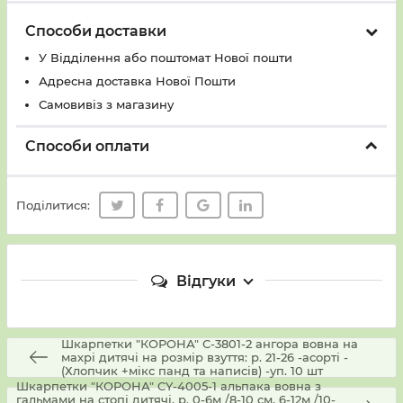
Способи доставки
У Вiддiлення або поштомат Нової пошти
Адресна доставка Нової Пошти
Самовивіз з магазину
Способи оплати
Поділитися:
Відгуки
Шкарпетки "КОРОНА" С-3801-2 ангора вовна на
махрі дитячі на розмір взуття: р. 21-26 -асорті -
(Хлопчик +мікс панд та написів) -уп. 10 шт
Шкарпетки "КОРОНА" CY-4005-1 альпака вовна з
гальмами на стопі дитячі, р. 0-6м /8-10 см, 6-12м /10-