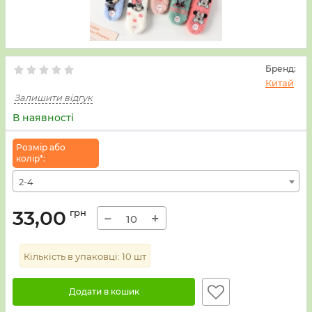
Бренд:
Китай
Залишити відгук
В наявності
Розмiр або
колiр*:
2-4
33,00
грн
−
+
Кількість в упаковці:
10
шт
Додати в кошик