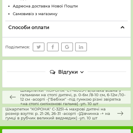
Адресна доставка Нової Пошти
Самовивіз з магазину
Способи оплати
Поділитися:
Відгуки
Шкарпетки "КОРОНА" CY-4005-1 альпака вовна з
гальмами на стопі дитячі, р. 0-6м /8-10 см, 6-12м /10-
12 см -асорті -("Бебіки" -під гумкою різні звірятка
+на стопі силіконові гальма) -уп. 10 шт
Шкарпетки "КОРОНА" С-3251-4 махрові дитячі на
розмір взуття: р. 21-26, 26-31 -асорті -(Дівчинка -+ на
гумці в рубчик великий ведмедик) -уп. 10 шт