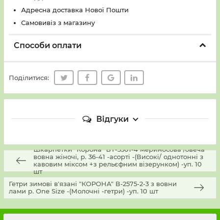
Адресна доставка Нової Пошти
Самовивіз з магазину
Способи оплати
Поділитися:
Відгуки
Шкарпетки "Корона" ВY-5501-4 мериносова /овеча
вовна жіночі, р. 36-41 -асорті -(Високі/ однотонні з
кавовим міксом +з рельєфним візерунком) -уп. 10
шт
Гетри зимові в'язані "КОРОНА" В-2575-2-3 з вовни
лами р. One Size -(Молочні -гетри) -уп. 10 шт