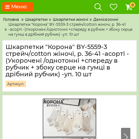
0
Меню
Головна
Шкарпетки
Шкарпетки жіночі
Демісезонні
Шкарпетки "Корона" ВY-5559-3 стрейч/cotton жіночі, р. 36-41
-асорті -(Укорочені /однотонні +спереду в рубчик + збоку серце
на гумці в дрібний рубчик) -уп. 10 шт
Шкарпетки "Корона" ВY-5559-3
стрейч/cotton жіночі, р. 36-41 -асорті -
(Укорочені /однотонні +спереду в
рубчик + збоку серце на гумці в
дрібний рубчик) -уп. 10 шт
Артикул: