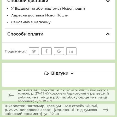
Способи доставки
У Вiддiлення або поштомат Нової пошти
Адресна доставка Нової Пошти
Самовивіз з магазину
Способи оплати
Поділитися:
Відгуки
Шкарпетки "Корона" ВY-840-10 стрейч /eco cotton
жіночі, р. 37-41 -(Укорочені /однотонні у рельєфній
рубчик +на гумці в рубчик збоку серце +на гумці
горошок) -уп. 10 шт
Шкарпетки "Житомир Преміум" 112-8 стрейч жіночі,
р. 23-25 -випадкове асорті -(Однотонні +під гумкою
квітковий орнамент) -уп. 12 шт