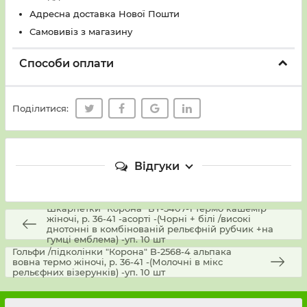
Адресна доставка Нової Пошти
Самовивіз з магазину
Способи оплати
Поділитися:
Відгуки
Шкарпетки "Корона" ВY-5407-1 термо кашемір
жіночі, р. 36-41 -асорті -(Чорні + білі /високі
днотонні в комбінованій рельєфній рубчик +на
гумці емблема) -уп. 10 шт
Гольфи /підколінки "Корона" B-2568-4 альпака
вовна термо жіночі, р. 36-41 -(Молочні в мікс
рельєфних візерунків) -уп. 10 шт