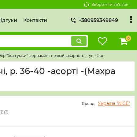
Зворотній зв'язок
ідгуки
Контакти
+380959349849
0
Б/р "без гумки" в орнамент по всій шкарпетці) -уп. 12 шт
, р. 36-40 -асорті -(Махра
Україна "NICE"
Бренд:
дгук