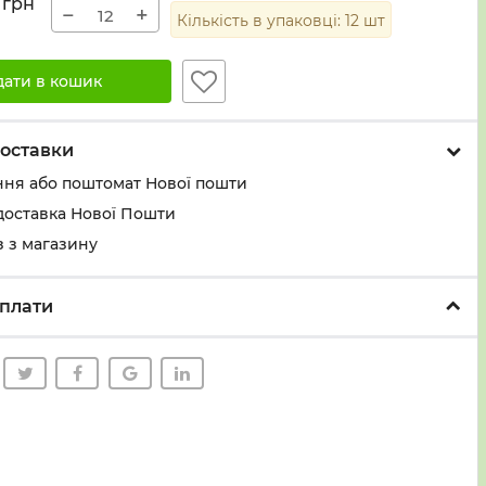
грн
−
+
Кількість в упаковці:
12
шт
дати в кошик
оставки
ння або поштомат Нової пошти
доставка Нової Пошти
 з магазину
плати