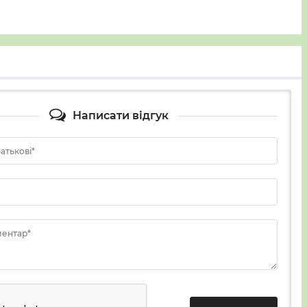
Написати відгук
батькові*
ментар*