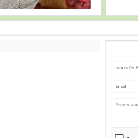
Ім'я та По-
Email
Введіть ко