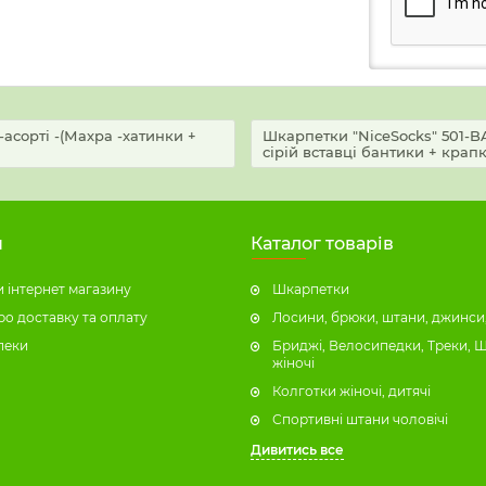
-асорті -(Махра -хатинки +
Шкарпетки "NiceSocks" 501-BAN
сірій вставці бантики + крапк
н
Каталог товарів
 інтернет магазину
Шкарпетки
ро доставку та оплату
Лосини, брюки, штани, джинси,
пеки
Бриджі, Велосипедки, Треки, 
жіночі
Колготки жіночі, дитячі
Спортивні штани чоловічі
Дивитись все