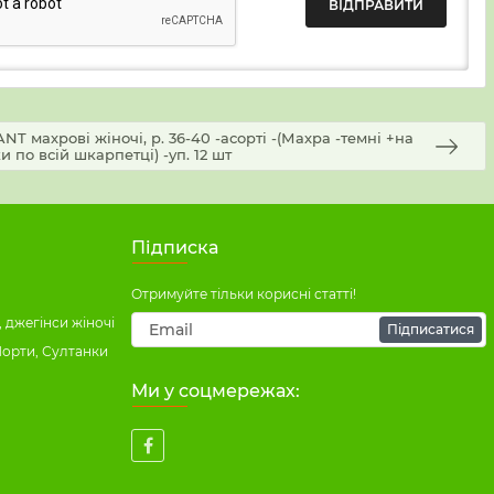
T махрові жіночі, р. 36-40 -асорті -(Махра -темні +на
и по всій шкарпетці) -уп. 12 шт
Підписка
Отримуйте тільки корисні статті!
 джегінси жіночі
Підписатися
Шорти, Султанки
Ми у соцмережах: