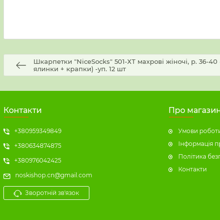
Шкарпетки "NiceSocks" 501-ХТ махрові жіночі, р. 36-40 
ялинки + крапки) -уп. 12 шт
Контакти
Про магази
+380959349849
Умови роботи
Інформація п
+380634874875
Політика без
+380976042425
Контакти
noskishop.cn@gmail.com
Зворотній зв'язок