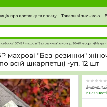
ація про доставку та оплату
Товари зі знижкою
В
ceSocks" 501-БР махрові "Без резинки" жіночі, р. 36-40 -асорті -(Махра -
 махрові "Без резинки" жіночі
по всій шкарпетці) -уп. 12 шт
Залишити ві
В наявності