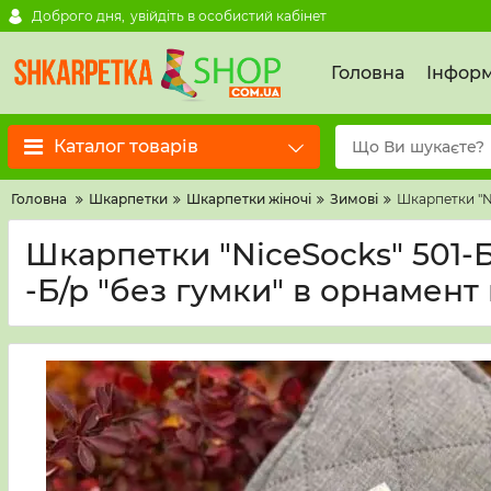
Доброго дня,
увійдіть в особистий кабінет
Головна
Інформ
Каталог товарів
Головна
Шкарпетки
Шкарпетки жіночі
Зимові
Шкарпетки "Ni
Шкарпетки "NiceSocks" 501-БР
-Б/р "без гумки" в орнамент 