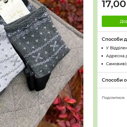
17,00
До
Способи д
У Вiддiле
Адресна 
Самовивіз
Способи о
Поділитися: