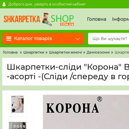
Доброго дня,
увійдіть в особистий кабінет
Головна
Інформ
Каталог товарів
Головна
Шкарпетки
Шкарпетки жіночі
Демісезонні
Шкарпетк
Шкарпетки-сліди "Корона" BY-
-асорті -(Сліди /спереду в г