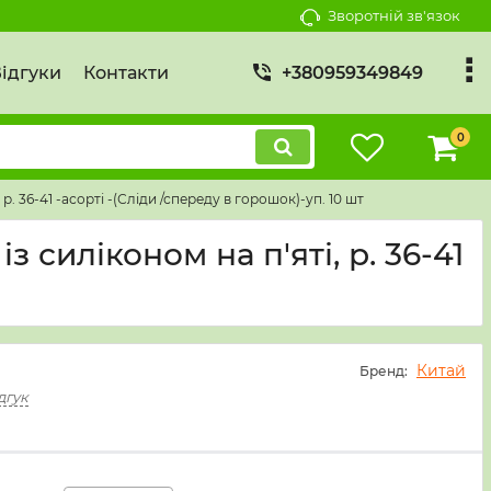
Зворотній зв'язок
ідгуки
Контакти
+380959349849
0
р. 36-41 -асорті -(Сліди /спереду в горошок)-уп. 10 шт
 силіконом на п'яті, р. 36-41
Китай
Бренд:
дгук