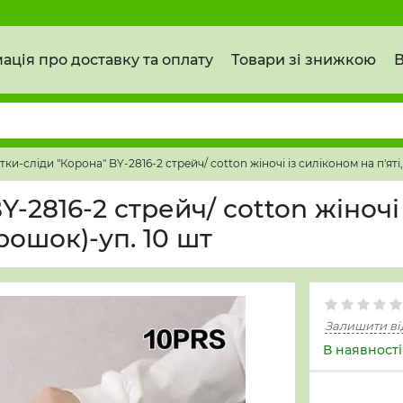
ація про доставку та оплату
Товари зі знижкою
В
и-сліди "Корона" BY-2816-2 стрейч/ cotton жіночі із силіконом на п'яті, 
2816-2 стрейч/ cotton жіночі із
орошок)-уп. 10 шт
Залишити ві
В наявності