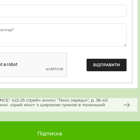
ментар*
" 422-25 стрейч жіночі "Теніс середні", р. 36-40
отонні -сірий мікс+ з широкою гумкою в тоненький
Підписка