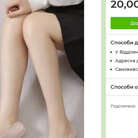
20,0
До
Способи д
У Вiддiле
Адресна 
Самовивіз
Способи о
Поділитися: