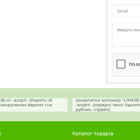
Email
Введіть ко
6-41 -асорті -(Короткі /в
Шкарпетки житомир "LIMERENCE
 закрученим верхом +на
-асорті -(середні-теніс /одн
рубчик -стрейч)
н
Каталог товарів