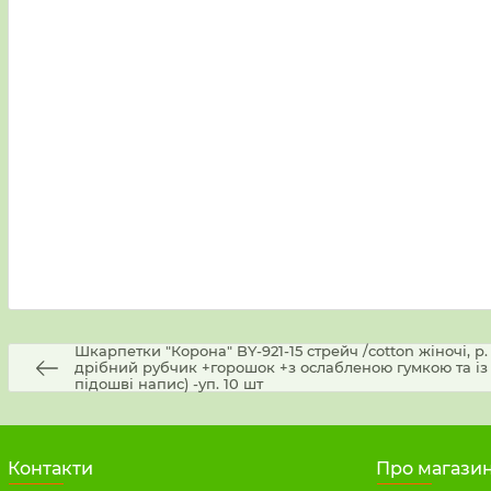
Шкарпетки "Корона" BY-921-15 стрейч /cotton жіночі, р. 3
дрібний рубчик +горошок +з ослабленою гумкою та із
підошві напис) -уп. 10 шт
Контакти
Про магази