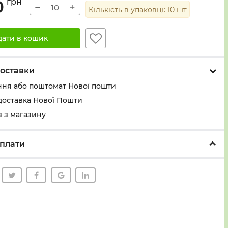
0
грн
−
+
Кількість в упаковці:
10
шт
дати в кошик
оставки
ння або поштомат Нової пошти
доставка Нової Пошти
 з магазину
плати