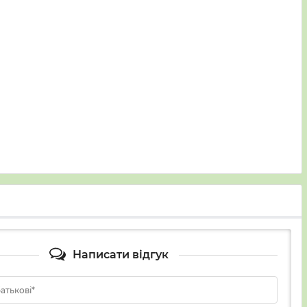
Написати відгук
батькові*