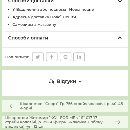
Способи доставки
У Вiддiлення або поштомат Нової пошти
Адресна доставка Нової Пошти
Самовивіз з магазину
Способи оплати
Поділитися:
Відгуки
Шкарпетки "Спорт" Гр-756 стрейч чоловічі, р. 40-45
-чорні
Шкарпетки Житомир "КОІ- FOR MEN`S" 017-17
стрейч чоловічі, р. 29-31 -(Чорні -класика + збоку
вишивка) -уп. 12 шт