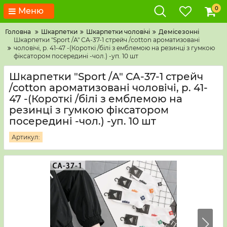
0
Меню
Головна
Шкарпетки
Шкарпетки чоловічі
Демісезонні
Шкарпетки "Sport /А" СA-37-1 стрейч /cotton ароматизовані
чоловічі, р. 41-47 -(Короткі /білі з емблемою на резинці з гумкою
фіксатором посередині -чол.) -уп. 10 шт
Шкарпетки "Sport /А" СA-37-1 стрейч
/cotton ароматизовані чоловічі, р. 41-
47 -(Короткі /білі з емблемою на
резинці з гумкою фіксатором
посередині -чол.) -уп. 10 шт
Артикул: