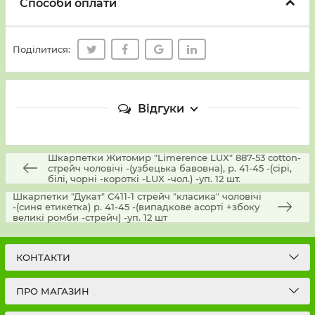
Способи оплати
Поділитися:
Відгуки
Шкарпетки Житомир "Limerence LUX" 887-53 cotton-
стрейч чоловічі -(узбецька бавовна), р. 41-45 -(сірі,
білі, чорні -короткі -LUX -чол.) -уп. 12 шт.
Шкарпетки "Дукат" С411-1 стрейч "класика" чоловічі
-(синя етикетка) р. 41-45 -(випадкове асорті +збоку
великі ромби -стрейч) -уп. 12 шт
КОНТАКТИ
ПРО МАГАЗИН