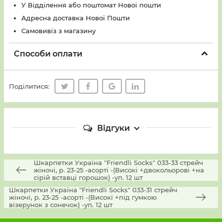
У Вiддiлення або поштомат Нової пошти
Адресна доставка Нової Пошти
Самовивіз з магазину
Способи оплати
Поділитися:
Відгуки
Шкарпетки Україна "Friendli Socks" 033-33 стрейч
жіночі, р. 23-25 -асорті -(Високі +двокольорові +на
сірій вставці горошок) -уп. 12 шт
Шкарпетки Україна "Friendli Socks" 033-31 стрейч
жіночі, р. 23-25 -асорті -(Високі +під гумкою
візерунок з сонечок) -уп. 12 шт