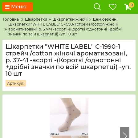
0
Меню
Головна
Шкарпетки
Шкарпетки жіночі
Демісезонні
Шкарпетки "WHITE LABEL" С-1990-1 стрейч /cotton жіночі
ароматизовані, р. 37-41 -асорті -(Короткі /однотонні +дрібні
значки по всій шкарпетці) -уп. 10 шт
Шкарпетки "WHITE LABEL" С-1990-1
стрейч /cotton жіночі ароматизовані,
р. 37-41 -асорті -(Короткі /однотонні
+дрібні значки по всій шкарпетці) -уп.
10 шт
Артикул: