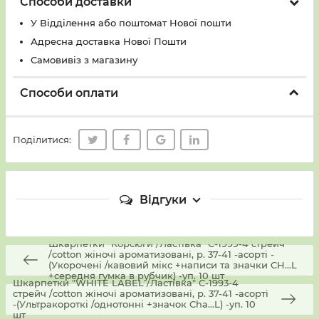
Способи доставки
У Вiддiлення або поштомат Нової пошти
Адресна доставка Нової Пошти
Самовивіз з магазину
Способи оплати
Поділитися:
Відгуки
Шкарпетки "Корсюги /Ластівка" С-1999-4 стрейч
/cotton жіночі ароматизовані, р. 37-41 -асорті -
(Укорочені /кавовий мікс +написи та значки CH...L
+середня гумка в рубчик) -уп. 10 шт
Шкарпетки "WHITE LABEL /Ластівка" С-1993-4
стрейч /cotton жіночі ароматизовані, р. 37-41 -асорті
-(Ультракороткі /однотонні +значок Cha...L) -уп. 10
шт