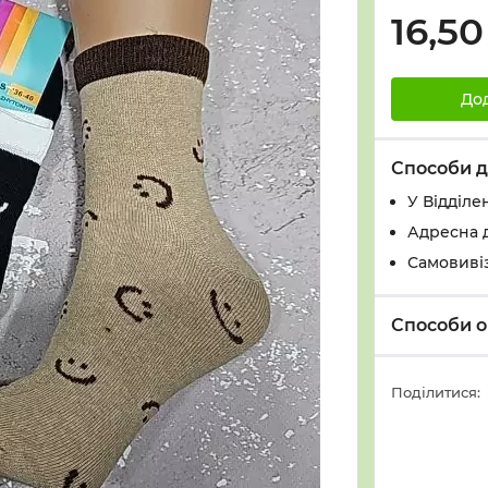
16,50
До
Способи д
У Вiддiле
Адресна 
Самовивіз
Способи о
Поділитися: