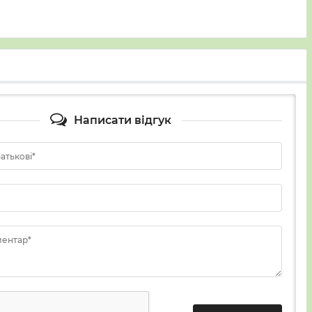
Написати відгук
батькові*
ментар*