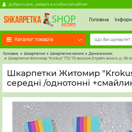
Доброго дня,
увійдіть в особистий кабінет
Головна
Інформ
Каталог товарів
Головна
Шкарпетки
Шкарпетки жіночі
Демісезонні
Шкарпетки Житомир "Krokus" 772-70 економ /стрейч жіночі, р. 36-40
Шкарпетки Житомир "Krokus" 
середні /однотонні +смайлик