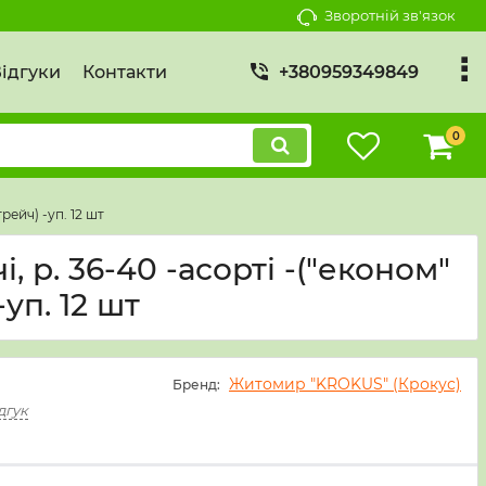
Зворотній зв'язок
ідгуки
Контакти
+380959349849
0
рейч) -уп. 12 шт
 р. 36-40 -асорті -("економ"
уп. 12 шт
Житомир "KROKUS" (Крокус)
Бренд:
дгук