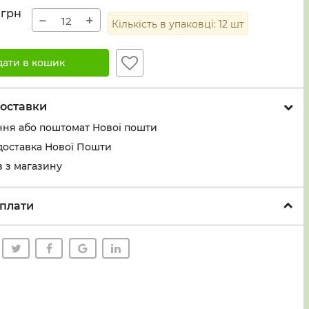
грн
−
+
Кількість в упаковці:
12
шт
дати в кошик
оставки
ння або поштомат Нової пошти
доставка Нової Пошти
 з магазину
плати