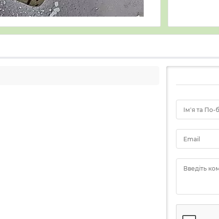
Ім'я та По-
Email
Введіть ко