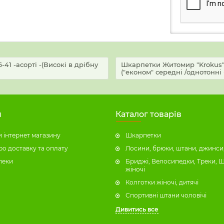
-41 -асорті -(Високі в дрібну
Шкарпетки Житомир "Krokus" 77
("економ" середні /однотонні 
н
Каталог товарів
 інтернет магазину
Шкарпетки
ро доставку та оплату
Лосини, брюки, штани, джинси,
пеки
Бриджі, Велосипедки, Треки, 
жіночі
Колготки жіночі, дитячі
Спортивні штани чоловічі
Дивитись все