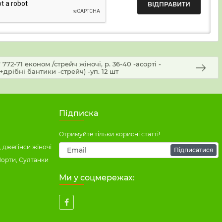
2-71 економ /стрейч жіночі, р. 36-40 -асорті -
+дрібні бантики -стрейч) -уп. 12 шт
Підписка
Отримуйте тільки корисні статті!
 джегінси жіночі
Підписатися
Шорти, Султанки
Ми у соцмережах: