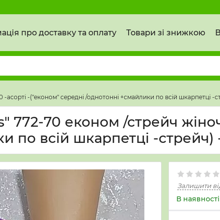
ація про доставку та оплату
Товари зі знижкою
В
 -асорті -("економ" середні /однотонні +смайлики по всій шкарпетці -ст
772-70 економ /стрейч жіночі,
и по всій шкарпетці -стрейч) -
Залишити ві
В наявності