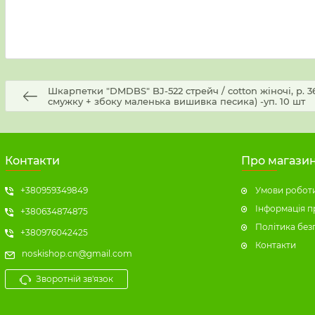
Шкарпетки "DMDBS" BJ-522 стрейч / cotton жіночі, р. 36
смужку + збоку маленька вишивка песика) -уп. 10 шт
Контакти
Про магази
+380959349849
Умови роботи
Інформація п
+380634874875
Політика без
+380976042425
Контакти
noskishop.cn@gmail.com
Зворотній зв'язок