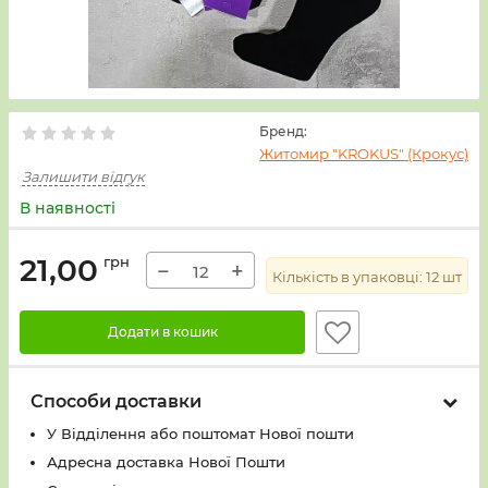
Бренд:
Житомир "KROKUS" (Крокус)
Залишити відгук
В наявності
21,00
грн
−
+
Кількість в упаковці:
12
шт
Додати в кошик
Способи доставки
У Вiддiлення або поштомат Нової пошти
Адресна доставка Нової Пошти