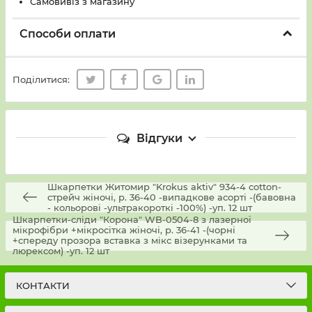
Самовивіз з магазину
Способи оплати
Поділитися:
Відгуки
Шкарпетки Житомир "Krokus aktiv" 934-4 cotton-
стрейч жіночі, р. 36-40 -випадкове асорті -(бавовна
- кольорові -ультракороткі -100%) -уп. 12 шт
Шкарпетки-сліди "Корона" WB-0504-8 з лазерної
мікрофібри +мікросітка жіночі, р. 36-41 -(чорні
+спереду прозора вставка з мікс візерунками та
люрексом) -уп. 12 шт
КОНТАКТИ