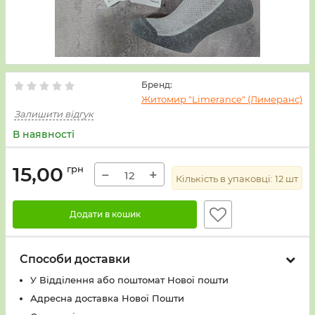
Бренд:
Житомир "Limerance" (Лимеранс)
Залишити відгук
В наявності
15,00
грн
−
+
Кількість в упаковці:
12
шт
Додати в кошик
Способи доставки
У Вiддiлення або поштомат Нової пошти
Адресна доставка Нової Пошти