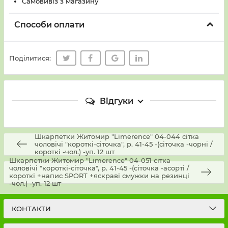
Самовивіз з магазину
Способи оплати
Поділитися:
Відгуки
Шкарпетки Житомир "Limerence" 04-044 сітка
чоловічі "короткі-сіточка", р. 41-45 -(сіточка -чорні /
короткі -чол.) -уп. 12 шт
Шкарпетки Житомир "Limerence" 04-051 сітка
чоловічі "короткі-сіточка", р. 41-45 -(сіточка -асорті /
короткі +напис SPORT +яскраві смужки на резинці
-чол.) -уп. 12 шт
КОНТАКТИ