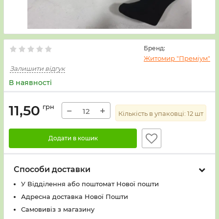
Бренд:
Житомир "Преміум"
Залишити відгук
В наявності
11,50
грн
−
+
Кількість в упаковці:
12
шт
Додати в кошик
Способи доставки
У Вiддiлення або поштомат Нової пошти
Адресна доставка Нової Пошти
Самовивіз з магазину