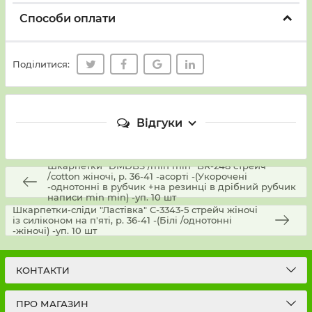
Способи оплати
Поділитися:
Відгуки
Шкарпетки "DMDBS /min min" BR-248 стрейч
/cotton жіночі, р. 36-41 -асорті -(Укорочені
-однотонні в рубчик +на резинці в дрібний рубчик
написи min min) -уп. 10 шт
Шкарпетки-сліди "Ластівка" С-3343-5 стрейч жіночі
із силіконом на п'яті, р. 36-41 -(Білі /однотонні
-жіночі) -уп. 10 шт
КОНТАКТИ
ПРО МАГАЗИН