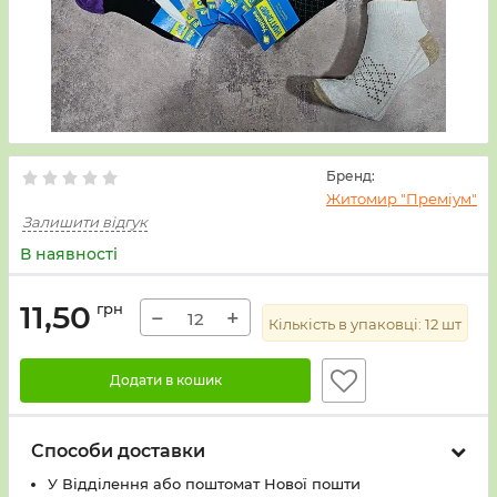
Бренд:
Житомир "Преміум"
Залишити відгук
В наявності
11,50
грн
−
+
Кількість в упаковці:
12
шт
Додати в кошик
Способи доставки
У Вiддiлення або поштомат Нової пошти