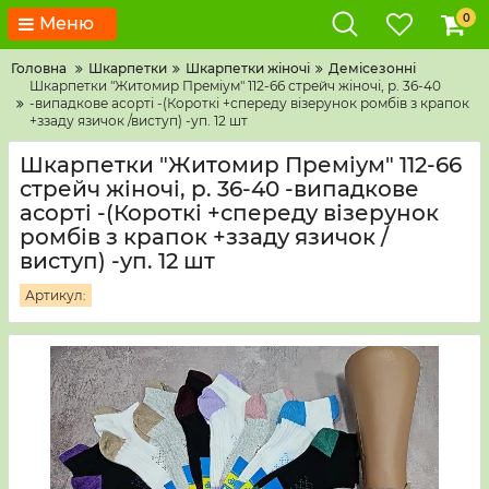
0
Меню
Головна
Шкарпетки
Шкарпетки жіночі
Демісезонні
Шкарпетки "Житомир Преміум" 112-66 стрейч жіночі, р. 36-40
-випадкове асорті -(Короткі +спереду візерунок ромбів з крапок
+ззаду язичок /виступ) -уп. 12 шт
Шкарпетки "Житомир Преміум" 112-66
стрейч жіночі, р. 36-40 -випадкове
асорті -(Короткі +спереду візерунок
ромбів з крапок +ззаду язичок /
виступ) -уп. 12 шт
Артикул: